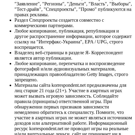
"Заявление", "Регионы", "Деньги", "Власть", "Выборы",
"Тест-драйв", "Спецпроекты", "Промо" публикуются на
правах рекламы.
Раздел Спецпроекты создается совместно с
коммерческими партнерами.
Любое копирование, публикация, републикация и
другое распространение информации, которое содержит
ссылку на "Интерфакс-Украина", EPA / UPG, строго
воспрещается.
Владелец веб-страницы в разделе Я- Корреспондент
является автор публикации.
Любое копирование, перепечатка и воспроизведение
фотографий и/или аудиовизуальных материалов,
принадлежащих правообладателю Getty Images, строго
запрещено.
Материалы сайта korrespondent.net предназначены для
лиц старше 21 года (21+). Участие в азартных играх
может вызвать игровую зависимость. Соблюдайте
правила (принципы) ответственной игры. При
обнаружении первых признаков зависимости
немедленно обратитесь к специалисту. Помните, что
участие в азартных играх не может являться источником
доходов или альтернативой работе. Информационный
ресурс korrespondent.net не проводит игры на реальные
и/или виртуальные деньги, сайт не принимает ни в