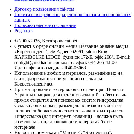
Договор пользования сайтом
Политика в сфере конфиденциальности и персональных
данных
Пользовательское соглашение
Редакция
© 2000-2026, Korrespondent.net
Субъект в сфере онлайн-медиа Название онлайн-медиа -
«КореспонденТ.net» Адрес: 02091, місто Київ,
ХАРКІВСЬКЕ ШОСЕ, будинок 172-Б, офіс 208/1 E-mail:
sunlight@mediadim.com.ua
Телефон: 044-205-43-00
Идентификатор медиа - R40-06068
Использование любых материалов, размещённых на
сайте, разрешается при условии ссылки на
Корреспондент.net.
При копировании материалов со страницы «Новости
Украины и мира», для интернет-изданий – обязательна
прямая открытая для поисковых систем гиперссылка.
Ссылка должна быть размещена в независимости от
полного либо частичного использования материалов.
Гиперссылка (для интернет- изданий) – должна быть
размещена в подзаголовке или в первом абзаце
материала.
Новости с пометками "Мнение", "Экспертиза",