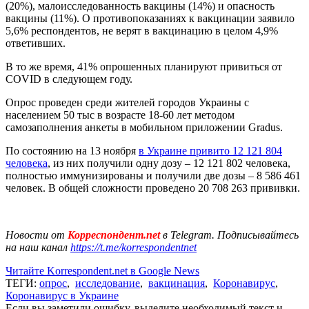
(20%), малоисследованность вакцины (14%) и опасность
вакцины (11%). О противопоказаниях к вакцинации заявило
5,6% респондентов, не верят в вакцинацию в целом 4,9%
ответивших.
В то же время, 41% опрошенных планируют привиться от
COVID в следующем году.
Опрос проведен среди жителей городов Украины с
населением 50 тыс в возрасте 18-60 лет методом
самозаполнения анкеты в мобильном приложении Gradus.
По состоянию на 13 ноября
в Украине привито 12 121 804
человека
, из них получили одну дозу – 12 121 802 человека,
полностью иммунизированы и получили две дозы – 8 586 461
человек. В общей сложности проведено 20 708 263 прививки.
Новости от
Корреспондент.net
в Telegram. Подписывайтесь
на наш канал
https://t.me/korrespondentnet
Читайте Korrespondent.net в Google News
ТЕГИ:
опрос
,
исследование
,
вакцинация
,
Коронавирус
,
Коронавирус в Украине
Если вы заметили ошибку, выделите необходимый текст и