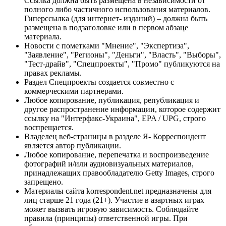
Ссылка должна быть размещена в независимости от
полного либо частичного использования материалов.
Гиперссылка (для интернет- изданий) – должна быть
размещена в подзаголовке или в первом абзаце
материала.
Новости с пометками "Мнение", "Экспертиза",
"Заявление", "Регионы", "Деньги", "Власть", "Выборы",
"Тест-драйв", "Спецпроекты", "Промо" публикуются на
правах рекламы.
Раздел Спецпроекты создается совместно с
коммерческими партнерами.
Любое копирование, публикация, републикация и
другое распространение информации, которое содержит
ссылку на "Интерфакс-Украина", EPA / UPG, строго
воспрещается.
Владелец веб-страницы в разделе Я- Корреспондент
является автор публикации.
Любое копирование, перепечатка и воспроизведение
фотографий и/или аудиовизуальных материалов,
принадлежащих правообладателю Getty Images, строго
запрещено.
Материалы сайта korrespondent.net предназначены для
лиц старше 21 года (21+). Участие в азартных играх
может вызвать игровую зависимость. Соблюдайте
правила (принципы) ответственной игры. При