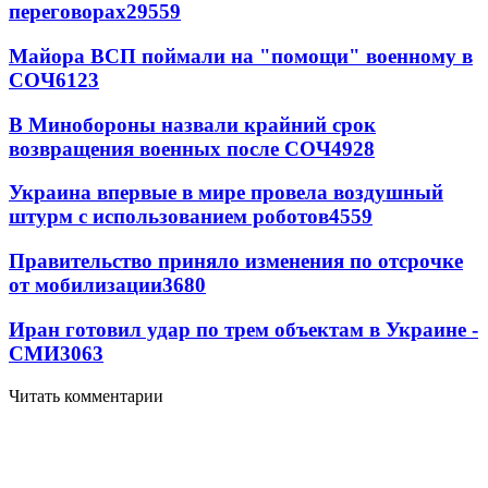
переговорах
29559
Майора ВСП поймали на "помощи" военному в
СОЧ
6123
В Минобороны назвали крайний срок
возвращения военных после СОЧ
4928
Украина впервые в мире провела воздушный
штурм с использованием роботов
4559
Правительство приняло изменения по отсрочке
от мобилизации
3680
Иран готовил удар по трем объектам в Украине -
СМИ
3063
Читать комментарии