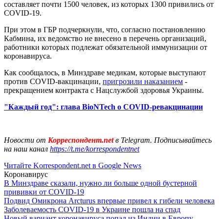
составляет почти 1500 человек, из которых 1300 привились от
COVID-19.
При этом в ГБР подчеркнули, что, согласно постановлению
Кабмина, их ведомство не внесено в перечень организаций,
работники которых подлежат обязательной иммунизации от
коронавируса.
Как сообщалось, в Минздраве медикам, которые выступают
против COVID-вакцинации,
пригрозили наказанием
-
прекращением контракта с Нацслужбой здоровья Украины.
"Каждый год": глава BioNTech о COVID-ревакцинации
Новости от
Корреспондент.net
в Telegram. Подписывайтесь
на наш канал
https://t.me/korrespondentnet
Читайте Korrespondent.net в Google News
Коронавирус
В Минздраве сказали, нужно ли больше одной бустерной
прививки от COVID-19
Подвид Омикрона Arcturus впервые привел к гибели человека
Заболеваемость COVID-19 в Украине пошла на спад
Новый вариант коронавируса попал из Индии в Европу