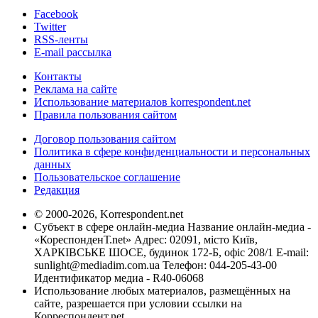
Facebook
Twitter
RSS-ленты
E-mail рассылка
Контакты
Реклама на сайте
Использование материалов korrespondent.net
Правила пользования сайтом
Договор пользования сайтом
Политика в сфере конфиденциальности и персональных
данных
Пользовательское соглашение
Редакция
© 2000-2026, Korrespondent.net
Субъект в сфере онлайн-медиа Название онлайн-медиа -
«КореспонденТ.net» Адрес: 02091, місто Київ,
ХАРКІВСЬКЕ ШОСЕ, будинок 172-Б, офіс 208/1 E-mail:
sunlight@mediadim.com.ua
Телефон: 044-205-43-00
Идентификатор медиа - R40-06068
Использование любых материалов, размещённых на
сайте, разрешается при условии ссылки на
Корреспондент.net.