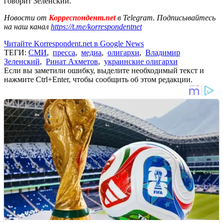
говорит Зеленский.
Новости от
Корреспондент.net
в Telegram. Подписывайтесь
на наш канал
https://t.me/korrespondentnet
Читайте Korrespondent.net в Google News
ТЕГИ:
СМИ
,
пресса
,
медиа
,
олигархи
,
Владимир
Зеленский
,
Ринат Ахметов
,
украинские олигархи
Если вы заметили ошибку, выделите необходимый текст и
нажмите Ctrl+Enter, чтобы сообщить об этом редакции.