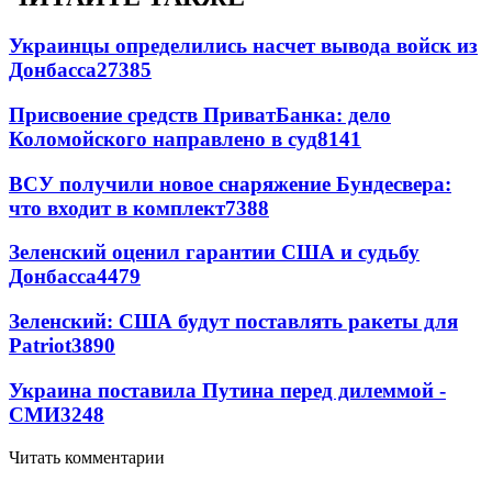
Украинцы определились насчет вывода войск из
Донбасса
27385
Присвоение средств ПриватБанка: дело
Коломойского направлено в суд
8141
ВСУ получили новое снаряжение Бундесвера:
что входит в комплект
7388
Зеленский оценил гарантии США и судьбу
Донбасса
4479
Зеленский: США будут поставлять ракеты для
Patriot
3890
Украина поставила Путина перед дилеммой -
СМИ
3248
Читать комментарии