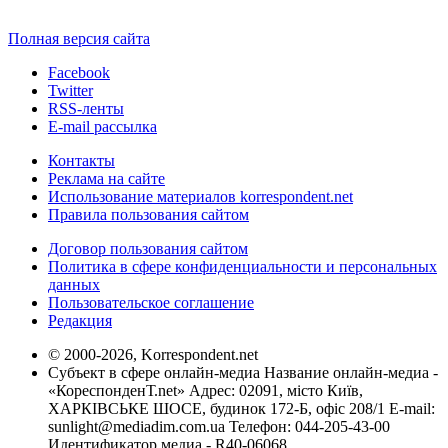
Полная версия сайта
Facebook
Twitter
RSS-ленты
E-mail рассылка
Контакты
Реклама на сайте
Использование материалов korrespondent.net
Правила пользования сайтом
Договор пользования сайтом
Политика в сфере конфиденциальности и персональных
данных
Пользовательское соглашение
Редакция
© 2000-2026, Korrespondent.net
Субъект в сфере онлайн-медиа Название онлайн-медиа -
«КореспонденТ.net» Адрес: 02091, місто Київ,
ХАРКІВСЬКЕ ШОСЕ, будинок 172-Б, офіс 208/1 E-mail:
sunlight@mediadim.com.ua
Телефон: 044-205-43-00
Идентификатор медиа - R40-06068