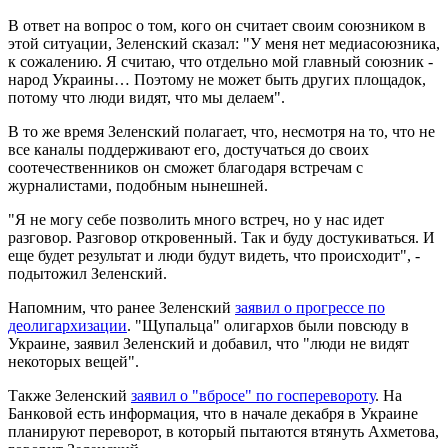
В ответ на вопрос о том, кого он считает своим союзником в
этой ситуации, Зеленский сказал: "У меня нет медиасоюзника,
к сожалению. Я считаю, что отдельно мой главный союзник -
народ Украины… Поэтому не может быть других площадок,
потому что люди видят, что мы делаем".
В то же время Зеленский полагает, что, несмотря на то, что не
все каналы поддерживают его, достучаться до своих
соотечественников он сможет благодаря встречам с
журналистами, подобным нынешней.
"Я не могу себе позволить много встреч, но у нас идет
разговор. Разговор откровенный. Так и буду достукиваться. И
еще будет результат и люди будут видеть, что происходит", -
подытожил Зеленский.
Напомним, что ранее Зеленский
заявил о прогрессе по
деолигархизации
. "Щупальца" олигархов были повсюду в
Украине, заявил Зеленский и добавил, что "люди не видят
некоторых вещей".
Также Зеленский
заявил о "вбросе" по госперевороту
. На
Банковой есть информация, что в начале декабря в Украине
планируют переворот, в который пытаются втянуть Ахметова,