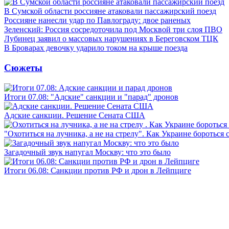
В Сумской области россияне атаковали пассажирский поезд
Россияне нанесли удар по Павлограду: двое раненых
Зеленский: Россия сосредоточила под Москвой три слоя ПВО
Лубинец заявил о массовых нарушениях в Береговском ТЦК
В Броварах девочку ударило током на крыше поезда
Сюжеты
Итоги 07.08: "Адские" санкции и "парад" дронов
Адские санкции. Решение Сената США
"Охотиться на лучника, а не на стрелу". Как Украине бороться 
Загадочный звук напугал Москву: что это было
Итоги 06.08: Санкции против РФ и дрон в Лейпциге