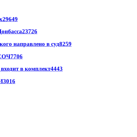
х
29649
Донбасса
23726
кого направлено в суд
8259
 СОЧ
7706
 входит в комплект
4443
И
3016