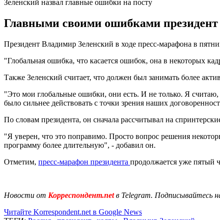
Зеленский назвал главные ошибки на посту
Главными своими ошибками президент с
Президент Владимир Зеленский в ходе пресс-марафона в пятниц
"Глобальная ошибка, что касается ошибок, она в некоторых кад
Также Зеленский считает, что должен был занимать более акт
"Это мои глобальные ошибки, они есть. И не только. Я считаю, 
было сильнее действовать с точки зрения наших договоренносте
По словам президента, он сначала рассчитывал на спринтерски
"Я уверен, что это поправимо. Просто вопрос решения некоторы
программу более длительную", - добавил он.
Отметим,
пресс-марафон президента
продолжается уже пятый ч
Новости от
Корреспондент.net
в Telegram. Подписывайтесь н
Читайте Korrespondent.net в Google News