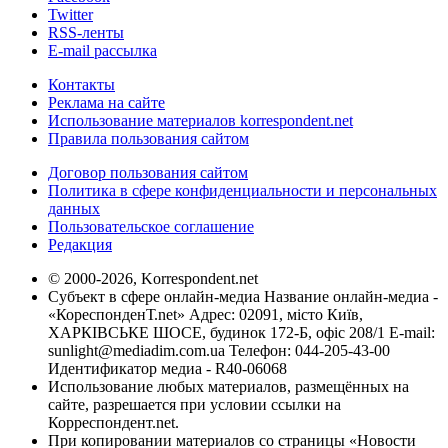
Twitter
RSS-ленты
E-mail рассылка
Контакты
Реклама на сайте
Использование материалов korrespondent.net
Правила пользования сайтом
Договор пользования сайтом
Политика в сфере конфиденциальности и персональных
данных
Пользовательское соглашение
Редакция
© 2000-2026, Korrespondent.net
Субъект в сфере онлайн-медиа Название онлайн-медиа -
«КореспонденТ.net» Адрес: 02091, місто Київ,
ХАРКІВСЬКЕ ШОСЕ, будинок 172-Б, офіс 208/1 E-mail:
sunlight@mediadim.com.ua
Телефон: 044-205-43-00
Идентификатор медиа - R40-06068
Использование любых материалов, размещённых на
сайте, разрешается при условии ссылки на
Корреспондент.net.
При копировании материалов со страницы «Новости