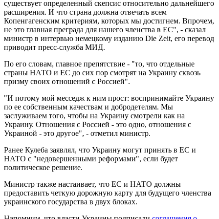
существует определенный скепсис относительно дальнейшего
расширения. И что страна должна отвечать всем
Копенгагенским критериям, которых мы достигнем. Впрочем,
не это главная преграда для нашего членства в ЕС", - сказал
министр в интервью немецкому изданию Die Zeit, его перевод
приводит пресс-служба МИД.
По его словам, главное препятствие - "то, что отдельные
страны НАТО и ЕС до сих пор смотрят на Украину сквозь
призму своих отношений с Россией".
"И потому мой месседж к ним прост: воспринимайте Украину
по ее собственным качествам и добродетелям. Мы
заслуживаем того, чтобы на Украину смотрели как на
Украину. Отношения с Россией - это одно, отношения с
Украиной - это другое", - отметил министр.
Ранее Кулеба заявлял, что Украину могут принять в ЕС и
НАТО с "недовершенными реформами", если будет
политическое решение.
Министр также настаивает, что ЕС и НАТО должны
предоставить четкую дорожную карту для будущего членства
украинского государства в двух блоках.
Напомним, что власти Украины подписали
соглашения о