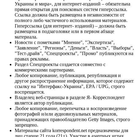
Украины и мира», для интернет-изданий – обязательна
прямая открытая для поисковых систем гиперссылка.
Ссылка должна быть размещена в независимости от
полного либо частичного использования материалов.
Гиперссылка (для интернет- изданий) – должна быть
размещена в подзаголовке или в первом абзаце
материала.
Новости с пометками "Мнение", "Экспертиза",
"Заявление", "Регионы", "Деньги", "Власть", "Выборы",
"Тест-драйв", "Спецпроекты", "Промо" публикуются на
правах рекламы.
Раздел Спецпроекты создается совместно с
коммерческими партнерами.
Любое копирование, публикация, републикация и
другое распространение информации, которое содержит
ссылку на "Интерфакс-Украина", EPA / UPG, строго
воспрещается.
Владелец веб-страницы в разделе Я- Корреспондент
является автор публикации.
Любое копирование, перепечатка и воспроизведение
фотографий и/или аудиовизуальных материалов,
принадлежащих правообладателю Getty Images, строго
запрещено.
Материалы сайта korrespondent.net предназначены для
лиц старше 21 года (21+). Участие в азартных играх