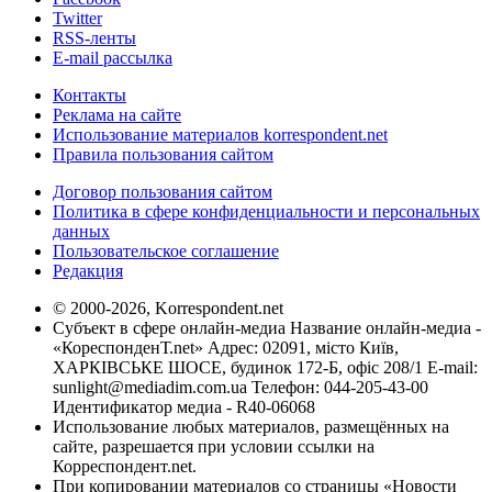
Twitter
RSS-ленты
E-mail рассылка
Контакты
Реклама на сайте
Использование материалов korrespondent.net
Правила пользования сайтом
Договор пользования сайтом
Политика в сфере конфиденциальности и персональных
данных
Пользовательское соглашение
Редакция
© 2000-2026, Korrespondent.net
Субъект в сфере онлайн-медиа Название онлайн-медиа -
«КореспонденТ.net» Адрес: 02091, місто Київ,
ХАРКІВСЬКЕ ШОСЕ, будинок 172-Б, офіс 208/1 E-mail:
sunlight@mediadim.com.ua
Телефон: 044-205-43-00
Идентификатор медиа - R40-06068
Использование любых материалов, размещённых на
сайте, разрешается при условии ссылки на
Корреспондент.net.
При копировании материалов со страницы «Новости