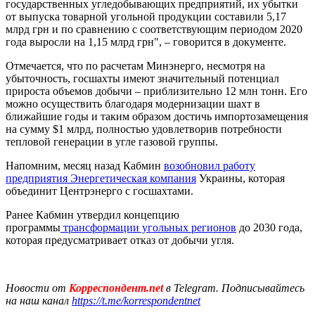
государственных угледобывающих предприятий, их убытки
от выпуска товарной угольной продукции составили 5,17
млрд грн и по сравнению с соответствующим периодом 2020
года выросли на 1,15 млрд грн", – говорится в документе.
Отмечается, что по расчетам Минэнерго, несмотря на
убыточность, госшахты имеют значительный потенциал
прироста объемов добычи – приблизительно 12 млн тонн. Его
можно осуществить благодаря модернизации шахт в
ближайшие годы и таким образом достичь импортозамещения
на сумму $1 млрд, полностью удовлетворив потребности
тепловой генерации в угле газовой группы.
Напомним, месяц назад Кабмин
возобновил работу
предприятия Энергетическая компания
Украины, которая
объединит Центрэнерго с госшахтами.
Ранее Кабмин утвердил концепцию
программы
трансформации угольных регионов
до 2030 года,
которая предусматривает отказ от добычи угля.
Новости от
Корреспондент.net
в Telegram. Подписывайтесь
на наш канал
https://t.me/korrespondentnet