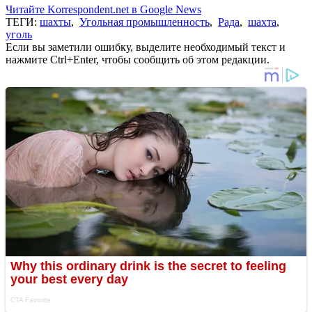
Читайте Korrespondent.net в Google News
ТЕГИ:
шахты
,
Угольная промышленность
,
Рада
,
шахта
,
уголь
Если вы заметили ошибку, выделите необходимый текст и
нажмите Ctrl+Enter, чтобы сообщить об этом редакции.