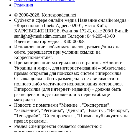
Редакция
© 2000-2026, Korrespondent.net
Субъект в сфере онлайн-медиа Название онлайн-медиа -
«КореспонденТ.net» Адрес: 02091, місто Київ,
ХАРКІВСЬКЕ ШОСЕ, будинок 172-Б, офіс 208/1 E-mail:
sunlight@mediadim.com.ua
Телефон: 044-205-43-00
Идентификатор медиа - R40-06068
Использование любых материалов, размещённых на
сайте, разрешается при условии ссылки на
Корреспондент.net.
При копировании материалов со страницы «Новости
Украины и мира», для интернет-изданий – обязательна
прямая открытая для поисковых систем гиперссылка.
Ссылка должна быть размещена в независимости от
полного либо частичного использования материалов.
Гиперссылка (для интернет- изданий) – должна быть
размещена в подзаголовке или в первом абзаце
материала.
Новости с пометками "Мнение", "Экспертиза",
"Заявление", "Регионы", "Деньги", "Власть", "Выборы",
"Тест-драйв", "Спецпроекты", "Промо" публикуются на
правах рекламы.
Раздел Спецпроекты создается совместно с
коммерческими партнерами.