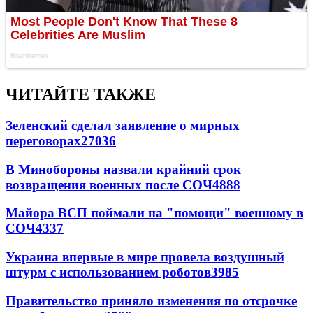
ЧИТАЙТЕ ТАКЖЕ
Зеленский сделал заявление о мирных
переговорах
27036
В Минобороны назвали крайний срок
возвращения военных после СОЧ
4888
Майора ВСП поймали на "помощи" военному в
СОЧ
4337
Украина впервые в мире провела воздушный
штурм с использованием роботов
3985
Правительство приняло изменения по отсрочке