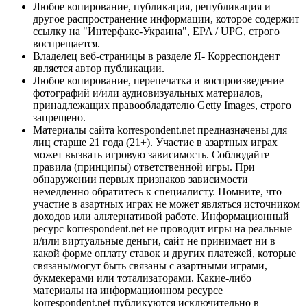
Любое копирование, публикация, републикация и
другое распространение информации, которое содержит
ссылку на "Интерфакс-Украина", EPA / UPG, строго
воспрещается.
Владелец веб-страницы в разделе Я- Корреспондент
является автор публикации.
Любое копирование, перепечатка и воспроизведение
фотографий и/или аудиовизуальных материалов,
принадлежащих правообладателю Getty Images, строго
запрещено.
Материалы сайта korrespondent.net предназначены для
лиц старше 21 года (21+). Участие в азартных играх
может вызвать игровую зависимость. Соблюдайте
правила (принципы) ответственной игры. При
обнаружении первых признаков зависимости
немедленно обратитесь к специалисту. Помните, что
участие в азартных играх не может являться источником
доходов или альтернативой работе. Информационный
ресурс korrespondent.net не проводит игры на реальные
и/или виртуальные деньги, сайт не принимает ни в
какой форме оплату ставок и других платежей, которые
связаны/могут быть связаны с азартными играми,
букмекерами или тотализаторами. Какие-либо
материалы на информационном ресурсе
korrespondent.net публикуются исключительно в