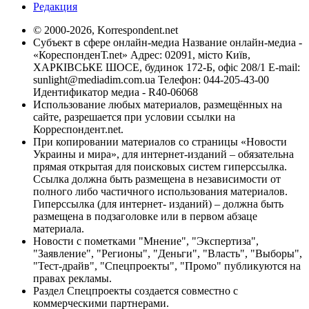
Редакция
© 2000-2026, Korrespondent.net
Субъект в сфере онлайн-медиа Название онлайн-медиа -
«КореспонденТ.net» Адрес: 02091, місто Київ,
ХАРКІВСЬКЕ ШОСЕ, будинок 172-Б, офіс 208/1 E-mail:
sunlight@mediadim.com.ua
Телефон: 044-205-43-00
Идентификатор медиа - R40-06068
Использование любых материалов, размещённых на
сайте, разрешается при условии ссылки на
Корреспондент.net.
При копировании материалов со страницы «Новости
Украины и мира», для интернет-изданий – обязательна
прямая открытая для поисковых систем гиперссылка.
Ссылка должна быть размещена в независимости от
полного либо частичного использования материалов.
Гиперссылка (для интернет- изданий) – должна быть
размещена в подзаголовке или в первом абзаце
материала.
Новости с пометками "Мнение", "Экспертиза",
"Заявление", "Регионы", "Деньги", "Власть", "Выборы",
"Тест-драйв", "Спецпроекты", "Промо" публикуются на
правах рекламы.
Раздел Спецпроекты создается совместно с
коммерческими партнерами.