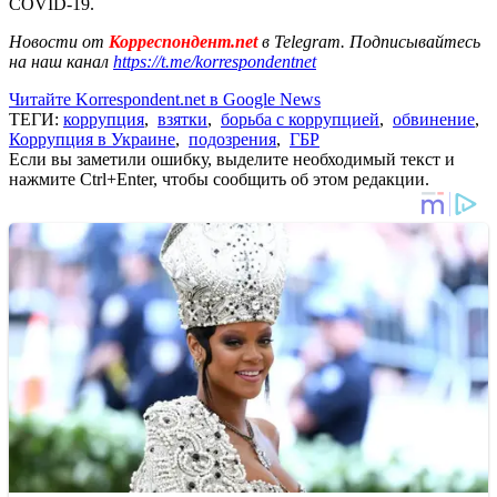
COVID-19.
Новости от
Корреспондент.net
в Telegram. Подписывайтесь
на наш канал
https://t.me/korrespondentnet
Читайте Korrespondent.net в Google News
ТЕГИ:
коррупция
,
взятки
,
борьба с коррупцией
,
обвинение
,
Коррупция в Украине
,
подозрения
,
ГБР
Если вы заметили ошибку, выделите необходимый текст и
нажмите Ctrl+Enter, чтобы сообщить об этом редакции.