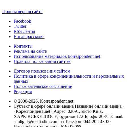
Полная версия сайта
Facebook
Twitter
RSS-ленты
E-mail рассылка
Контакты
Реклама на сайте
Использование материалов korrespondent.net
Правила пользования сайтом
Договор пользования сайтом
Политика в сфере конфиденциальности и персональных
данных
Пользовательское соглашение
Редакция
© 2000-2026, Korrespondent.net
Субъект в сфере онлайн-медиа Название онлайн-медиа -
«КореспонденТ.net» Адрес: 02091, місто Київ,
ХАРКІВСЬКЕ ШОСЕ, будинок 172-Б, офіс 208/1 E-mail:
sunlight@mediadim.com.ua
Телефон: 044-205-43-00
Идентификатор медиа - R40-06068