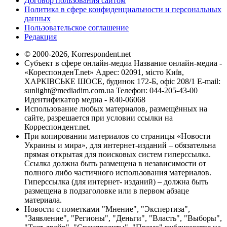
Договор пользования сайтом
Политика в сфере конфиденциальности и персональных
данных
Пользовательское соглашение
Редакция
© 2000-2026, Korrespondent.net
Субъект в сфере онлайн-медиа Название онлайн-медиа -
«КореспонденТ.net» Адрес: 02091, місто Київ,
ХАРКІВСЬКЕ ШОСЕ, будинок 172-Б, офіс 208/1 E-mail:
sunlight@mediadim.com.ua
Телефон: 044-205-43-00
Идентификатор медиа - R40-06068
Использование любых материалов, размещённых на
сайте, разрешается при условии ссылки на
Корреспондент.net.
При копировании материалов со страницы «Новости
Украины и мира», для интернет-изданий – обязательна
прямая открытая для поисковых систем гиперссылка.
Ссылка должна быть размещена в независимости от
полного либо частичного использования материалов.
Гиперссылка (для интернет- изданий) – должна быть
размещена в подзаголовке или в первом абзаце
материала.
Новости с пометками "Мнение", "Экспертиза",
"Заявление", "Регионы", "Деньги", "Власть", "Выборы",