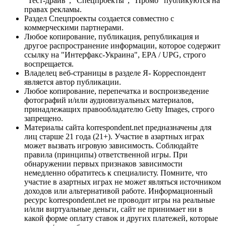
"Тест-драйв", "Спецпроекты", "Промо" публикуются на
правах рекламы.
Раздел Спецпроекты создается совместно с
коммерческими партнерами.
Любое копирование, публикация, републикация и
другое распространение информации, которое содержит
ссылку на "Интерфакс-Украина", EPA / UPG, строго
воспрещается.
Владелец веб-страницы в разделе Я- Корреспондент
является автор публикации.
Любое копирование, перепечатка и воспроизведение
фотографий и/или аудиовизуальных материалов,
принадлежащих правообладателю Getty Images, строго
запрещено.
Материалы сайта korrespondent.net предназначены для
лиц старше 21 года (21+). Участие в азартных играх
может вызвать игровую зависимость. Соблюдайте
правила (принципы) ответственной игры. При
обнаружении первых признаков зависимости
немедленно обратитесь к специалисту. Помните, что
участие в азартных играх не может являться источником
доходов или альтернативой работе. Информационный
ресурс korrespondent.net не проводит игры на реальные
и/или виртуальные деньги, сайт не принимает ни в
какой форме оплату ставок и других платежей, которые