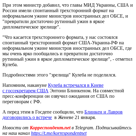
При этом министр добавил, что главы МИД Украины, США и
России имели спонтанный трехсторонний формат на
неформальном ужине министров иностранных дел ОБСЕ, и
"превратили достаточно рутинный ужин в яркое
дипломатическое зрелище".
"Что касается трехстороннего формата, у нас состоялся
спонтанный трехсторонний формат США-Украина-РФ на
неформальном ужине министров иностранных дел ОБСЕ, где
мы очень ярко пообщались и превратили достаточно
рутинный ужин в яркое дипломатическое зрелище", - отметил
Кулеба.
Подробностями этого "зрелища" Кулеба не поделился.
Напомним, накануне
Кулеба встречался в Киеве
с госсекретарем США
Энтони Блинкеном. На совместной
пресс-конференции он озвучил ожидания от США по
переговорам с РФ.
А перед этим в Госдепе сообщили, что
Блинкен и Лавров
договорились о встрече
в Женеве 21 января.
Новости от
Корреспондент.net
в Telegram. Подписывайтесь
на наш канал
https://t.me/korrespondentnet