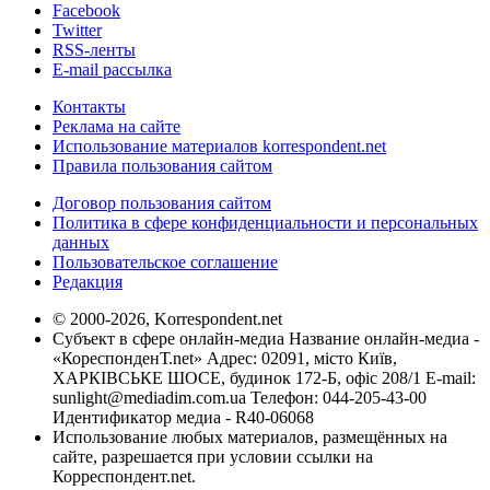
Facebook
Twitter
RSS-ленты
E-mail рассылка
Контакты
Реклама на сайте
Использование материалов korrespondent.net
Правила пользования сайтом
Договор пользования сайтом
Политика в сфере конфиденциальности и персональных
данных
Пользовательское соглашение
Редакция
© 2000-2026, Korrespondent.net
Субъект в сфере онлайн-медиа Название онлайн-медиа -
«КореспонденТ.net» Адрес: 02091, місто Київ,
ХАРКІВСЬКЕ ШОСЕ, будинок 172-Б, офіс 208/1 E-mail:
sunlight@mediadim.com.ua
Телефон: 044-205-43-00
Идентификатор медиа - R40-06068
Использование любых материалов, размещённых на
сайте, разрешается при условии ссылки на
Корреспондент.net.