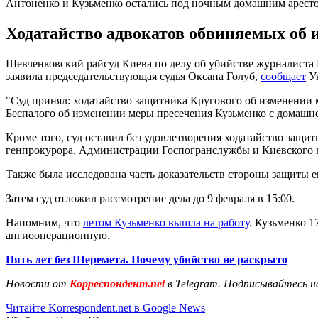
Антоненко и Кузьменко остались под ночным домашним арест
Ходатайство адвокатов обвиняемых об и
Шевченковский райсуд Киева по делу об убийстве журналиста
заявила председательствующая судья Оксана Голуб,
сообщает
Ук
"Суд принял: ходатайство защитника Кругового об изменении м
Беспалого об изменении меры пресечения Кузьменко с домашнего 
Кроме того, суд оставил без удовлетворения ходатайство защи
генпрокурора, Администрации Госпогранслужбы и Киевского н
Также была исследована часть доказательств стороны защиты е
Затем суд отложил рассмотрение дела до 9 февраля в 15:00.
Напомним, что
летом Кузьменко вышла на работу
. Кузьменко 1
ангиооперационную.
Пять лет без Шеремета. Почему убийство не раскрыто
Новости от
Корреспондент.net
в Telegram. Подписывайтесь н
Читайте Korrespondent.net в Google News