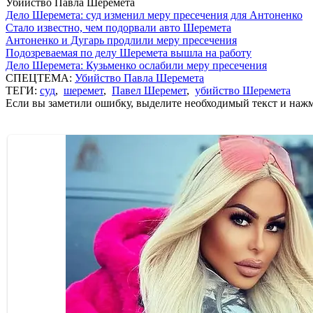
Убийство Павла Шеремета
Дело Шеремета: суд изменил меру пресечения для Антоненко
Стало известно, чем подорвали авто Шеремета
Антоненко и Дугарь продлили меру пресечения
Подозреваемая по делу Шеремета вышла на работу
Дело Шеремета: Кузьменко ослабили меру пресечения
СПЕЦТЕМА:
Убийство Павла Шеремета
ТЕГИ:
суд
,
шеремет
,
Павел Шеремет
,
убийство Шеремета
Если вы заметили ошибку, выделите необходимый текст и нажми