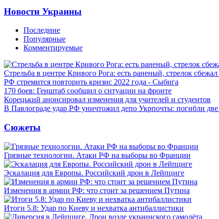
Новости Украины
Последние
Популярные
Комментируемые
Стрельба в центре Кривого Рога: есть раненый, стрелок сбежа
РФ стремится повторить кризис 2022 года - Сыбига
170 боев: Генштаб сообщил о ситуации на фронте
Корецький анонсировал изменения для учителей и студентов
В Павлограде удар РФ уничтожил депо Укрпочты: погибли дв
Сюжеты
Грязные технологии. Атаки РФ на выборы во Франции
Эскалация для Европы. Российский дрон в Лейпциге
Изменения в армии РФ: что стоит за решением Путина
Итоги 5.8: Удар по Киеву и нехватка антибаллистики