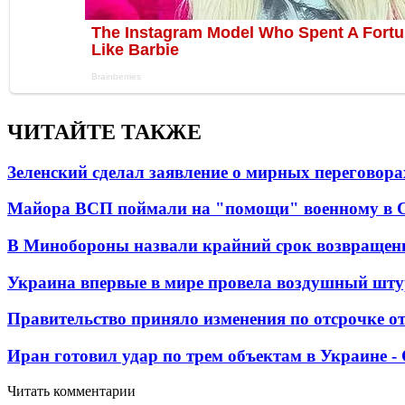
ЧИТАЙТЕ ТАКЖЕ
Зеленский сделал заявление о мирных переговора
Майора ВСП поймали на "помощи" военному в
В Минобороны назвали крайний срок возвращен
Украина впервые в мире провела воздушный шту
Правительство приняло изменения по отсрочке о
Иран готовил удар по трем объектам в Украине 
Читать комментарии