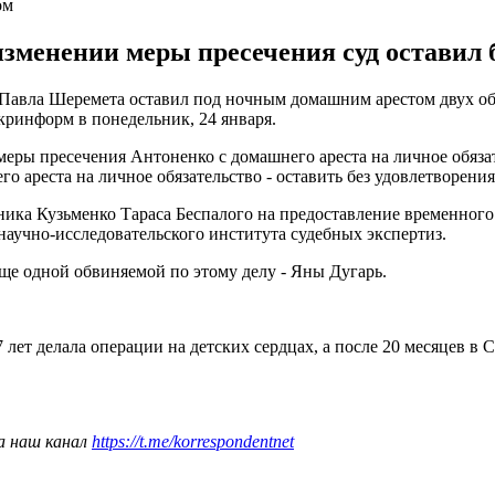
ом
зменении меры пресечения суд оставил б
 Павла Шеремета оставил под ночным домашним арестом двух о
ринформ в понедельник, 24 января.
еры пресечения Антоненко с домашнего ареста на личное обязат
ареста на личное обязательство - оставить без удовлетворения",
тника Кузьменко Тараса Беспалого на предоставление временног
аучно-исследовательского института судебных экспертиз.
ще одной обвиняемой по этому делу - Яны Дугарь.
7 лет делала операции на детских сердцах, а после 20 месяцев 
а наш канал
https://t.me/korrespondentnet