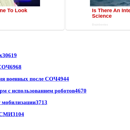
х
30619
 СОЧ
6968
ия военных после СОЧ
4944
рм с использованием роботов
4670
т мобилизации
3713
- СМИ
3104