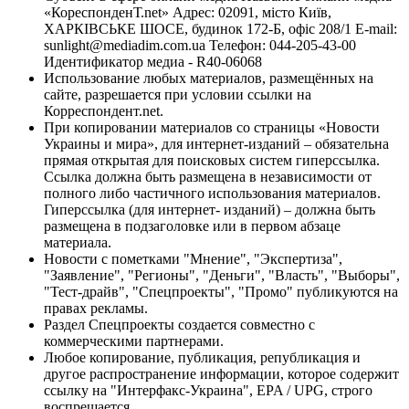
«КореспонденТ.net» Адрес: 02091, місто Київ,
ХАРКІВСЬКЕ ШОСЕ, будинок 172-Б, офіс 208/1 E-mail:
sunlight@mediadim.com.ua
Телефон: 044-205-43-00
Идентификатор медиа - R40-06068
Использование любых материалов, размещённых на
сайте, разрешается при условии ссылки на
Корреспондент.net.
При копировании материалов со страницы «Новости
Украины и мира», для интернет-изданий – обязательна
прямая открытая для поисковых систем гиперссылка.
Ссылка должна быть размещена в независимости от
полного либо частичного использования материалов.
Гиперссылка (для интернет- изданий) – должна быть
размещена в подзаголовке или в первом абзаце
материала.
Новости с пометками "Мнение", "Экспертиза",
"Заявление", "Регионы", "Деньги", "Власть", "Выборы",
"Тест-драйв", "Спецпроекты", "Промо" публикуются на
правах рекламы.
Раздел Спецпроекты создается совместно с
коммерческими партнерами.
Любое копирование, публикация, републикация и
другое распространение информации, которое содержит
ссылку на "Интерфакс-Украина", EPA / UPG, строго
воспрещается.