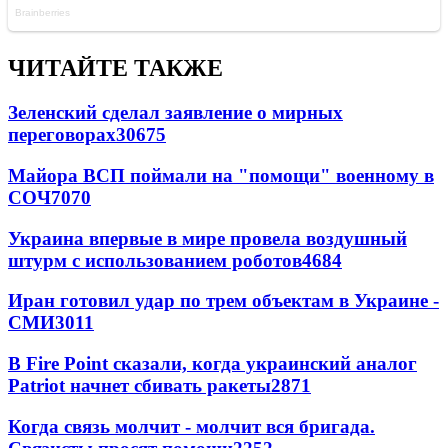
ЧИТАЙТЕ ТАКЖЕ
Зеленский сделал заявление о мирных
переговорах
30675
Майора ВСП поймали на "помощи" военному в
СОЧ
7070
Украина впервые в мире провела воздушный
штурм с использованием роботов
4684
Иран готовил удар по трем объектам в Украине -
СМИ
3011
В Fire Point сказали, когда украинский аналог
Patriot начнет сбивать ракеты
2871
Когда связь молчит - молчит вся бригада.