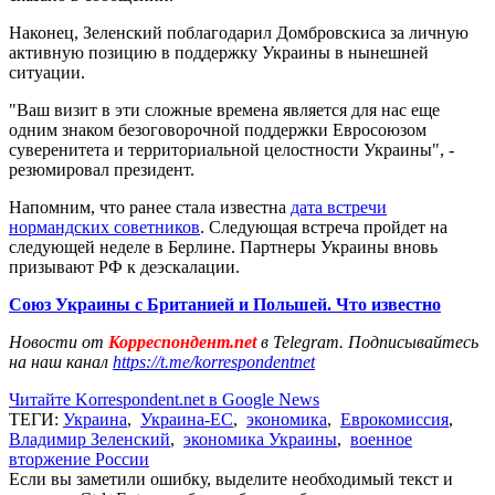
Наконец, Зеленский поблагодарил Домбровскиса за личную
активную позицию в поддержку Украины в нынешней
ситуации.
"Ваш визит в эти сложные времена является для нас еще
одним знаком безоговорочной поддержки Евросоюзом
суверенитета и территориальной целостности Украины", -
резюмировал президент.
Напомним, что ранее стала известна
дата встречи
нормандских советников
. Следующая встреча пройдет на
следующей неделе в Берлине. Партнеры Украины вновь
призывают РФ к деэскалации.
Союз Украины с Британией и Польшей. Что известно
Новости от
Корреспондент.net
в Telegram. Подписывайтесь
на наш канал
https://t.me/korrespondentnet
Читайте Korrespondent.net в Google News
ТЕГИ:
Украина
,
Украина-ЕС
,
экономика
,
Еврокомиссия
,
Владимир Зеленский
,
экономика Украины
,
военное
вторжение России
Если вы заметили ошибку, выделите необходимый текст и