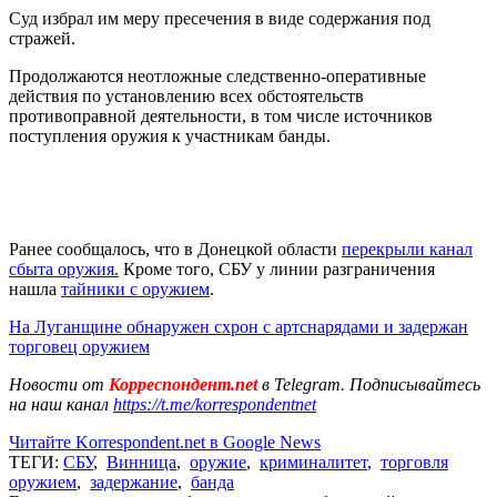
Суд избрал им меру пресечения в виде содержания под
стражей.
Продолжаются неотложные следственно-оперативные
действия по установлению всех обстоятельств
противоправной деятельности, в том числе источников
поступления оружия к участникам банды.
Ранее сообщалось, что в Донецкой области
перекрыли канал
сбыта оружия.
Кроме того, СБУ у линии разграничения
нашла
тайники с оружием
.
На Луганщине обнаружен схрон с артснарядами и задержан
торговец оружием
Новости от
Корреспондент.net
в Telegram. Подписывайтесь
на наш канал
https://t.me/korrespondentnet
Читайте Korrespondent.net в Google News
ТЕГИ:
СБУ
,
Винница
,
оружие
,
криминалитет
,
торговля
оружием
,
задержание
,
банда