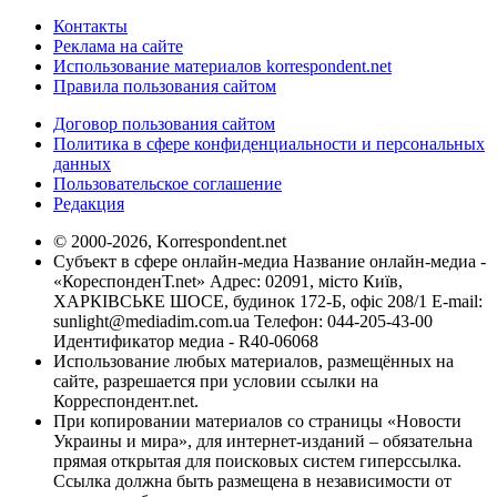
Контакты
Реклама на сайте
Использование материалов korrespondent.net
Правила пользования сайтом
Договор пользования сайтом
Политика в сфере конфиденциальности и персональных
данных
Пользовательское соглашение
Редакция
© 2000-2026, Korrespondent.net
Субъект в сфере онлайн-медиа Название онлайн-медиа -
«КореспонденТ.net» Адрес: 02091, місто Київ,
ХАРКІВСЬКЕ ШОСЕ, будинок 172-Б, офіс 208/1 E-mail:
sunlight@mediadim.com.ua
Телефон: 044-205-43-00
Идентификатор медиа - R40-06068
Использование любых материалов, размещённых на
сайте, разрешается при условии ссылки на
Корреспондент.net.
При копировании материалов со страницы «Новости
Украины и мира», для интернет-изданий – обязательна
прямая открытая для поисковых систем гиперссылка.
Ссылка должна быть размещена в независимости от