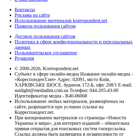
Контакты
Реклама на сайте
Использование материалов korrespondent.net
Правила пользования сайтом
Договор пользования сайтом
Политика в сфере конфиденциальности и персональных
данных
Пользовательское соглашение
Редакция
© 2000-2026, Korrespondent.net
Субъект в сфере онлайн-медиа Название онлайн-медиа -
«КореспонденТ.net» Адрес: 02091, місто Київ,
ХАРКІВСЬКЕ ШОСЕ, будинок 172-Б, офіс 208/1 E-mail:
sunlight@mediadim.com.ua
Телефон: 044-205-43-00
Идентификатор медиа - R40-06068
Использование любых материалов, размещённых на
сайте, разрешается при условии ссылки на
Корреспондент.net.
При копировании материалов со страницы «Новости
Украины и мира», для интернет-изданий – обязательна
прямая открытая для поисковых систем гиперссылка.
Ссылка должна быть размещена в независимости от