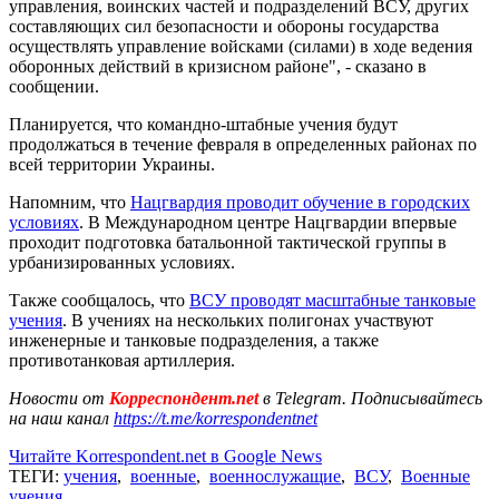
управления, воинских частей и подразделений ВСУ, других
составляющих сил безопасности и обороны государства
осуществлять управление войсками (силами) в ходе ведения
оборонных действий в кризисном районе", - сказано в
сообщении.
Планируется, что командно-штабные учения будут
продолжаться в течение февраля в определенных районах по
всей территории Украины.
Напомним, что
Нацгвардия проводит обучение в городских
условиях
. В Международном центре Нацгвардии впервые
проходит подготовка батальонной тактической группы в
урбанизированных условиях.
Также сообщалось, что
ВСУ проводят масштабные танковые
учения
. В учениях на нескольких полигонах участвуют
инженерные и танковые подразделения, а также
противотанковая артиллерия.
Новости от
Корреспондент.net
в Telegram. Подписывайтесь
на наш канал
https://t.me/korrespondentnet
Читайте Korrespondent.net в Google News
ТЕГИ:
учения
,
военные
,
военнослужащие
,
ВСУ
,
Военные
учения