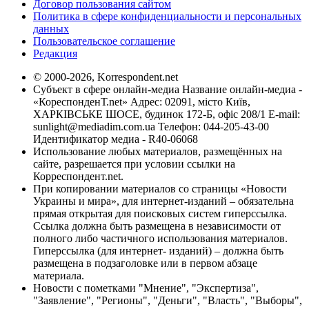
Договор пользования сайтом
Политика в сфере конфиденциальности и персональных
данных
Пользовательское соглашение
Редакция
© 2000-2026, Korrespondent.net
Субъект в сфере онлайн-медиа Название онлайн-медиа -
«КореспонденТ.net» Адрес: 02091, місто Київ,
ХАРКІВСЬКЕ ШОСЕ, будинок 172-Б, офіс 208/1 E-mail:
sunlight@mediadim.com.ua
Телефон: 044-205-43-00
Идентификатор медиа - R40-06068
Использование любых материалов, размещённых на
сайте, разрешается при условии ссылки на
Корреспондент.net.
При копировании материалов со страницы «Новости
Украины и мира», для интернет-изданий – обязательна
прямая открытая для поисковых систем гиперссылка.
Ссылка должна быть размещена в независимости от
полного либо частичного использования материалов.
Гиперссылка (для интернет- изданий) – должна быть
размещена в подзаголовке или в первом абзаце
материала.
Новости с пометками "Мнение", "Экспертиза",
"Заявление", "Регионы", "Деньги", "Власть", "Выборы",