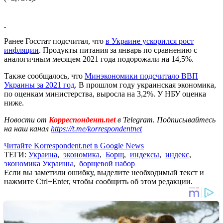
Ранее Госстат подсчитал, что
в Украине ускорился рост
инфляции
. Продукты питания за январь по сравнению с
аналогичным месяцем 2021 года подорожали на 14,5%.
Также сообщалось, что
Минэкономики подсчитало ВВП
Украины за 2021 год
. В прошлом году украинская экономика,
по оценкам министерства, выросла на 3,2%. У НБУ оценка
ниже.
Новости от
Корреспондент.net
в Telegram. Подписывайтесь
на наш канал
https://t.me/korrespondentnet
Читайте Korrespondent.net в Google News
ТЕГИ:
Украина
,
экономика
,
Борщ
,
индексы
,
индекс
,
экономика Украины
,
борщевой набор
Если вы заметили ошибку, выделите необходимый текст и
нажмите Ctrl+Enter, чтобы сообщить об этом редакции.