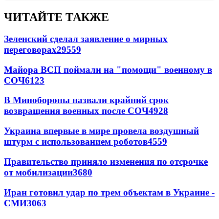
ЧИТАЙТЕ ТАКЖЕ
Зеленский сделал заявление о мирных
переговорах
29559
Майора ВСП поймали на "помощи" военному в
СОЧ
6123
В Минобороны назвали крайний срок
возвращения военных после СОЧ
4928
Украина впервые в мире провела воздушный
штурм с использованием роботов
4559
Правительство приняло изменения по отсрочке
от мобилизации
3680
Иран готовил удар по трем объектам в Украине -
СМИ
3063