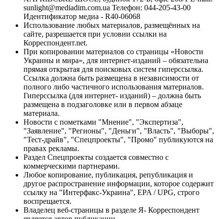
sunlight@mediadim.com.ua
Телефон: 044-205-43-00
Идентификатор медиа - R40-06068
Использование любых материалов, размещённых на
сайте, разрешается при условии ссылки на
Корреспондент.net.
При копировании материалов со страницы «Новости
Украины и мира», для интернет-изданий – обязательна
прямая открытая для поисковых систем гиперссылка.
Ссылка должна быть размещена в независимости от
полного либо частичного использования материалов.
Гиперссылка (для интернет- изданий) – должна быть
размещена в подзаголовке или в первом абзаце
материала.
Новости с пометками "Мнение", "Экспертиза",
"Заявление", "Регионы", "Деньги", "Власть", "Выборы",
"Тест-драйв", "Спецпроекты", "Промо" публикуются на
правах рекламы.
Раздел Спецпроекты создается совместно с
коммерческими партнерами.
Любое копирование, публикация, републикация и
другое распространение информации, которое содержит
ссылку на "Интерфакс-Украина", EPA / UPG, строго
воспрещается.
Владелец веб-страницы в разделе Я- Корреспондент
является автор публикации.