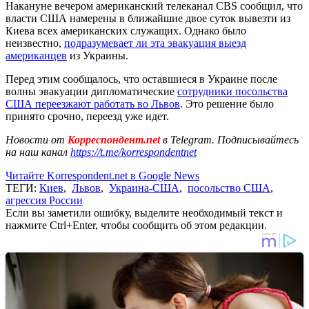
Накануне вечером американский телеканал CBS сообщил, что
власти США намерены в ближайшие двое суток вывезти из
Киева всех американских служащих. Однако было
неизвестно,
подразумевает ли эта эвакуация выезд
американцев
из Украины.
Перед этим сообщалось, что оставшиеся в Украине после
волны эвакуации дипломатические
сотрудники посольства
США переезжают работать во Львов
. Это решение было
принято срочно, переезд уже идет.
Новости от
Корреспондент.net
в Telegram. Подписывайтесь
на наш канал
https://t.me/korrespondentnet
Читайте Korrespondent.net в Google News
ТЕГИ:
Киев
,
Львов
,
Украина-США
,
посольство США
,
агрессия России
Если вы заметили ошибку, выделите необходимый текст и
нажмите Ctrl+Enter, чтобы сообщить об этом редакции.