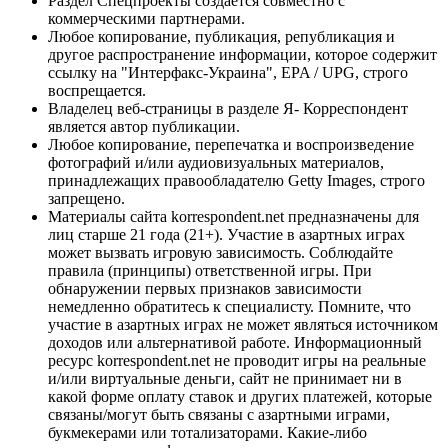
Раздел Спецпроекты создается совместно с
коммерческими партнерами.
Любое копирование, публикация, републикация и
другое распространение информации, которое содержит
ссылку на "Интерфакс-Украина", EPA / UPG, строго
воспрещается.
Владелец веб-страницы в разделе Я- Корреспондент
является автор публикации.
Любое копирование, перепечатка и воспроизведение
фотографий и/или аудиовизуальных материалов,
принадлежащих правообладателю Getty Images, строго
запрещено.
Материалы сайта korrespondent.net предназначены для
лиц старше 21 года (21+). Участие в азартных играх
может вызвать игровую зависимость. Соблюдайте
правила (принципы) ответственной игры. При
обнаружении первых признаков зависимости
немедленно обратитесь к специалисту. Помните, что
участие в азартных играх не может являться источником
доходов или альтернативой работе. Информационный
ресурс korrespondent.net не проводит игры на реальные
и/или виртуальные деньги, сайт не принимает ни в
какой форме оплату ставок и других платежей, которые
связаны/могут быть связаны с азартными играми,
букмекерами или тотализаторами. Какие-либо