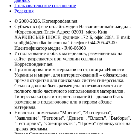
данных
Пользовательское соглашение
Редакция
© 2000-2026, Korrespondent.net
Субъект в сфере онлайн-медиа Название онлайн-медиа -
«КореспонденТ.net» Адрес: 02091, місто Київ,
ХАРКІВСЬКЕ ШОСЕ, будинок 172-Б, офіс 208/1 E-mail:
sunlight@mediadim.com.ua
Телефон: 044-205-43-00
Идентификатор медиа - R40-06068
Использование любых материалов, размещённых на
сайте, разрешается при условии ссылки на
Корреспондент.net.
При копировании материалов со страницы «Новости
Украины и мира», для интернет-изданий – обязательна
прямая открытая для поисковых систем гиперссылка.
Ссылка должна быть размещена в независимости от
полного либо частичного использования материалов.
Гиперссылка (для интернет- изданий) – должна быть
размещена в подзаголовке или в первом абзаце
материала.
Новости с пометками "Мнение", "Экспертиза",
"Заявление", "Регионы", "Деньги", "Власть", "Выборы",
"Тест-драйв", "Спецпроекты", "Промо" публикуются на
правах рекламы.