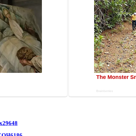
х
29648
 СОЧ
6186