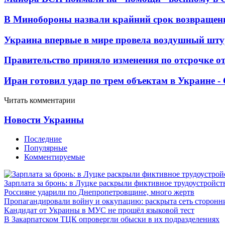
В Минобороны назвали крайний срок возвращен
Украина впервые в мире провела воздушный шту
Правительство приняло изменения по отсрочке о
Иран готовил удар по трем объектам в Украине 
Читать комментарии
Новости Украины
Последние
Популярные
Комментируемые
Зарплата за бронь: в Луцке раскрыли фиктивное трудоустройст
Россияне ударили по Днепропетровщине, много жертв
Пропагандировали войну и оккупацию: раскрыта сеть сторонн
Кандидат от Украины в МУС не прошёл языковой тест
В Закарпатском ТЦК опровергли обыски в их подразделениях