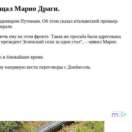
ещал Марио Драги.
адимиром Путиным. Об этом сказал итальянский премьер-
евраля.
чь ему на этом фронте. Такая же просьба была адресована
и президент Зеленский сели за один стол", – заявил Марио
ю в ближайшее время.
иеву напрямую вести переговоры с Донбассом.