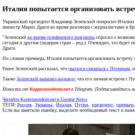
Италия попытается организовать встре
Украинский президент Владимир Зеленский попросил Италию о
министр Марио Драги во время разговора с журналистами в Бр
"Зеленский
во время телефонного разговора
спросил о возможн
сегодня и другим (лидерам стран – ред.). Очевидно, это будет 
Драги.
По словам премьера, Италия попытается организовать встречу
Ранее Зеленский рассказал, что
пытался связаться с Путиным
, 
Также
Зеленский выразил надежду
, что его личная встреча с
Новости от
Корреспондент.net
в Telegram. Подписывайтесь н
Читайте Korrespondent.net в Google News
ТЕГИ:
Россия
,
Украина
,
Италия
,
Путин
,
президент
,
премьер
Если вы заметили ошибку, выделите необходимый текст и нажми