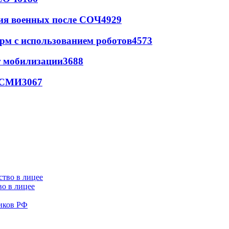
ия военных после СОЧ
4929
рм с использованием роботов
4573
т мобилизации
3688
- СМИ
3067
во в лицее
иков РФ