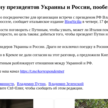
чу президентов Украины и России, пооб
 посредничестве для организации встречи с президеном РФ Вл
юсселе, сообщает итальянское издание
BlogSicilia
в четверг, 17 ф
ости поговорить с Путиным, чтобы узнать, может ли Италия помо
непросто, но цель такова: добиться того, чтобы президент Путин 
 лидеров Украины и России. Драги не исключил поездку в Росии
но в Кремле не дали согласия на этот разговор, а предложили К
 Путиным разблокирует отношения между Украиной и РФ.
а наш канал
https://t.me/korrespondentnet
-министр
,
Владимир Путин
,
Владимир Зеленский
те Ctrl+Enter, чтобы сообщить об этом редакции.