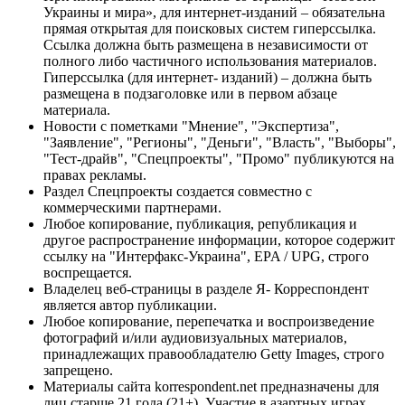
Украины и мира», для интернет-изданий – обязательна
прямая открытая для поисковых систем гиперссылка.
Ссылка должна быть размещена в независимости от
полного либо частичного использования материалов.
Гиперссылка (для интернет- изданий) – должна быть
размещена в подзаголовке или в первом абзаце
материала.
Новости с пометками "Мнение", "Экспертиза",
"Заявление", "Регионы", "Деньги", "Власть", "Выборы",
"Тест-драйв", "Спецпроекты", "Промо" публикуются на
правах рекламы.
Раздел Спецпроекты создается совместно с
коммерческими партнерами.
Любое копирование, публикация, републикация и
другое распространение информации, которое содержит
ссылку на "Интерфакс-Украина", EPA / UPG, строго
воспрещается.
Владелец веб-страницы в разделе Я- Корреспондент
является автор публикации.
Любое копирование, перепечатка и воспроизведение
фотографий и/или аудиовизуальных материалов,
принадлежащих правообладателю Getty Images, строго
запрещено.
Материалы сайта korrespondent.net предназначены для
лиц старше 21 года (21+). Участие в азартных играх