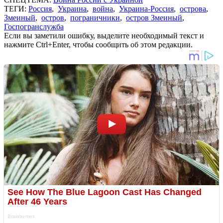
ТЕГИ:
Россия
,
Украина
,
война
,
Украина-Россия
,
острова
,
Змеиный
,
остров
,
пограничники
,
остров Змеиный
,
Госпогранслужба
Если вы заметили ошибку, выделите необходимый текст и
нажмите Ctrl+Enter, чтобы сообщить об этом редакции.