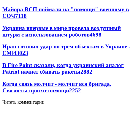
Майора ВСП поймали на "помощи" военному в
СОЧ
7118
Украина впервые в мире провела воздушный
штурм с использованием роботов
4698
Иран готовил удар по трем объектам в Украине -
СМИ
3023
В Fire Point сказали, когда украинский аналог
Patriot начнет сбивать ракеты
2882
Когда связь молчит - молчит вся бригада.
Связисты просят помощи
2252
Читать комментарии