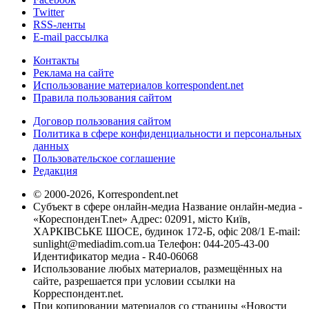
Twitter
RSS-ленты
E-mail рассылка
Контакты
Реклама на сайте
Использование материалов korrespondent.net
Правила пользования сайтом
Договор пользования сайтом
Политика в сфере конфиденциальности и персональных
данных
Пользовательское соглашение
Редакция
© 2000-2026, Korrespondent.net
Субъект в сфере онлайн-медиа Название онлайн-медиа -
«КореспонденТ.net» Адрес: 02091, місто Київ,
ХАРКІВСЬКЕ ШОСЕ, будинок 172-Б, офіс 208/1 E-mail:
sunlight@mediadim.com.ua
Телефон: 044-205-43-00
Идентификатор медиа - R40-06068
Использование любых материалов, размещённых на
сайте, разрешается при условии ссылки на
Корреспондент.net.
При копировании материалов со страницы «Новости