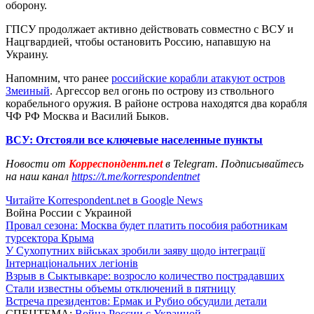
оборону.
ГПСУ продолжает активно действовать совместно с ВСУ и
Нацгвардией, чтобы остановить Россию, напавшую на
Украину.
Напомним, что ранее
российские корабли атакуют остров
Змеиный
. Аргессор вел огонь по острову из ствольного
корабельного оружия. В районе острова находятся два корабля
ЧФ РФ Москва и Василий Быков.
ВСУ: Отстояли все ключевые населенные пункты
Новости от
Корреспондент.net
в Telegram. Подписывайтесь
на наш канал
https://t.me/korrespondentnet
Читайте Korrespondent.net в Google News
Война России с Украиной
Провал сезона: Москва будет платить пособия работникам
турсектора Крыма
У Сухопутних військах зробили заяву щодо інтеграції
Інтернаціональних легіонів
Взрыв в Сыктывкаре: возросло количество пострадавших
Стали известны объемы отключений в пятницу
Встреча президентов: Ермак и Рубио обсудили детали
СПЕЦТЕМА:
Война России с Украиной