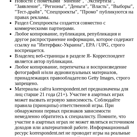
Новости с пометками "Мнение", "Экспертиза",
"Заявление", "Регионы", "Деньги", "Власть", "Выборы",
"Тест-драйв", "Спецпроекты", "Промо" публикуются на
правах рекламы.
Раздел Спецпроекты создается совместно с
коммерческими партнерами.
Любое копирование, публикация, републикация и
другое распространение информации, которое содержит
ссылку на "Интерфакс-Украина", EPA / UPG, строго
воспрещается.
Владелец веб-страницы в разделе Я- Корреспондент
является автор публикации.
Любое копирование, перепечатка и воспроизведение
фотографий и/или аудиовизуальных материалов,
принадлежащих правообладателю Getty Images, строго
запрещено.
Материалы сайта korrespondent.net предназначены для
лиц старше 21 года (21+). Участие в азартных играх
может вызвать игровую зависимость. Соблюдайте
правила (принципы) ответственной игры. При
обнаружении первых признаков зависимости
немедленно обратитесь к специалисту. Помните, что
участие в азартных играх не может являться источником
доходов или альтернативой работе. Информационный
ресурс korrespondent.net не проводит игры на реальные