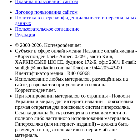
Правила пользования сайтом
Договор пользования сайтом
Политика в сфере конфиденциальности и персональных
данных
Пользовательское соглашение
Редакция
© 2000-2026, Korrespondent.net
Субъект в сфере онлайн-медиа Название онлайн-медиа -
«КореспонденТ.net» Адрес: 02091, місто Київ,
ХАРКІВСЬКЕ ШОСЕ, будинок 172-Б, офіс 208/1 E-mail:
sunlight@mediadim.com.ua
Телефон: 044-205-43-00
Идентификатор медиа - R40-06068
Использование любых материалов, размещённых на
сайте, разрешается при условии ссылки на
Корреспондент.net.
При копировании материалов со страницы «Новости
Украины и мира», для интернет-изданий – обязательна
прямая открытая для поисковых систем гиперссылка.
Ссылка должна быть размещена в независимости от
полного либо частичного использования материалов.
Гиперссылка (для интернет- изданий) – должна быть
размещена в подзаголовке или в первом абзаце
материала.