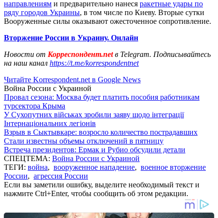
направлениям
и предварительно нанеся
ракетные удары по
ряду городов Украины
, в том числе по Киеву. Вторые сутки
Вооруженные силы оказывают ожесточенное сопротивление.
Вторжение России в Украину. Онлайн
Новости от
Корреспондент.net
в Telegram. Подписывайтесь
на наш канал
https://t.me/korrespondentnet
Читайте Korrespondent.net в Google News
Война России с Украиной
Провал сезона: Москва будет платить пособия работникам
турсектора Крыма
У Сухопутних військах зробили заяву щодо інтеграції
Інтернаціональних легіонів
Взрыв в Сыктывкаре: возросло количество пострадавших
Стали известны объемы отключений в пятницу
Встреча президентов: Ермак и Рубио обсудили детали
СПЕЦТЕМА:
Война России с Украиной
ТЕГИ:
война
,
вооруженное нападение
,
военное вторжение
России
,
агрессия России
Если вы заметили ошибку, выделите необходимый текст и
нажмите Ctrl+Enter, чтобы сообщить об этом редакции.