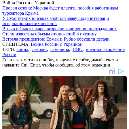
Война России с Украиной
Провал сезона: Москва будет платить пособия работникам
турсектора Крыма
У Сухопутних військах зробили заяву щодо інтеграції
Інтернаціональних легіонів
Взрыв в Сыктывкаре: возросло количество пострадавших
Стали известны объемы отключений в пятницу
Встреча президентов: Ермак и Рубио обсудили детали
СПЕЦТЕМА:
Война России с Украиной
ТЕГИ:
война
,
самолет
,
самолеты
,
ПВО
,
военное вторжение
России
Если вы заметили ошибку, выделите необходимый текст и
нажмите Ctrl+Enter, чтобы сообщить об этом редакции.