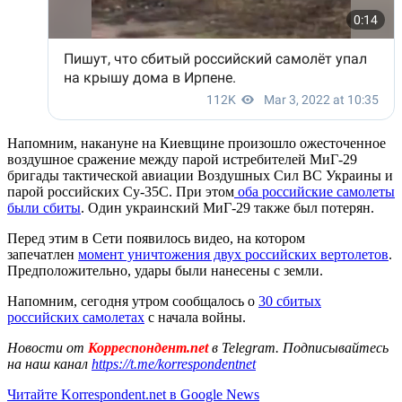
Напомним, накануне на Киевщине произошло ожесточенное
воздушное сражение между парой истребителей МиГ-29
бригады тактической авиации Воздушных Сил ВС Украины и
парой российских Су-35С. При этом
оба российские самолеты
были сбиты
. Один украинский МиГ-29 также был потерян.
Перед этим
в Сети появилось видео, на котором
запечатлен
момент уничтожения двух российских вертолетов
.
Предположительно, удары были нанесены с земли.
Напомним, сегодня утром сообщалось о
30 сбитых
российских самолетах
с начала войны.
Новости от
Корреспондент.net
в Telegram. Подписывайтесь
на наш канал
https://t.me/korrespondentnet
Читайте Korrespondent.net в Google News