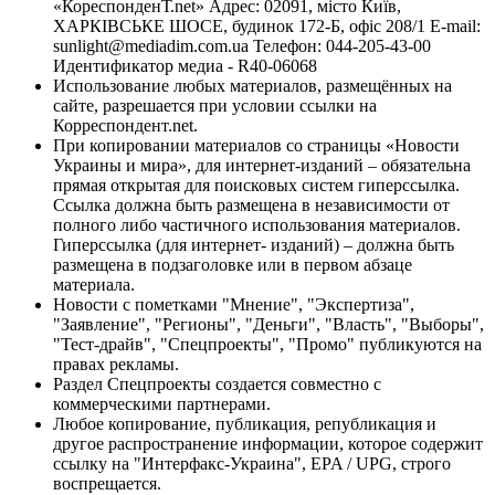
«КореспонденТ.net» Адрес: 02091, місто Київ,
ХАРКІВСЬКЕ ШОСЕ, будинок 172-Б, офіс 208/1 E-mail:
sunlight@mediadim.com.ua
Телефон: 044-205-43-00
Идентификатор медиа - R40-06068
Использование любых материалов, размещённых на
сайте, разрешается при условии ссылки на
Корреспондент.net.
При копировании материалов со страницы «Новости
Украины и мира», для интернет-изданий – обязательна
прямая открытая для поисковых систем гиперссылка.
Ссылка должна быть размещена в независимости от
полного либо частичного использования материалов.
Гиперссылка (для интернет- изданий) – должна быть
размещена в подзаголовке или в первом абзаце
материала.
Новости с пометками "Мнение", "Экспертиза",
"Заявление", "Регионы", "Деньги", "Власть", "Выборы",
"Тест-драйв", "Спецпроекты", "Промо" публикуются на
правах рекламы.
Раздел Спецпроекты создается совместно с
коммерческими партнерами.
Любое копирование, публикация, републикация и
другое распространение информации, которое содержит
ссылку на "Интерфакс-Украина", EPA / UPG, строго
воспрещается.