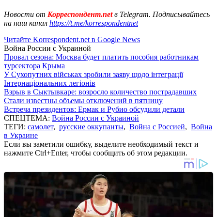
Новости от
Корреспондент.net
в Telegram. Подписывайтесь
на наш канал
https://t.me/korrespondentnet
Читайте Korrespondent.net в Google News
Война России с Украиной
Провал сезона: Москва будет платить пособия работникам
турсектора Крыма
У Сухопутних військах зробили заяву щодо інтеграції
Інтернаціональних легіонів
Взрыв в Сыктывкаре: возросло количество пострадавших
Стали известны объемы отключений в пятницу
Встреча президентов: Ермак и Рубио обсудили детали
СПЕЦТЕМА:
Война России с Украиной
ТЕГИ:
самолет
,
русские оккупанты
,
Война с Россией
,
Война
в Украине
Если вы заметили ошибку, выделите необходимый текст и
нажмите Ctrl+Enter, чтобы сообщить об этом редакции.