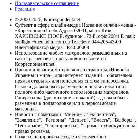
Пользовательское соглашение
Редакция
© 2000-2026, Korrespondent.net
Субъект в сфере онлайн-медиа Название онлайн-медиа -
«КореспонденТ.net» Адрес: 02091, місто Київ,
ХАРКІВСЬКЕ ШОСЕ, будинок 172-Б, офіс 208/1 E-mail:
sunlight@mediadim.com.ua
Телефон: 044-205-43-00
Идентификатор медиа - R40-06068
Использование любых материалов, размещённых на
сайте, разрешается при условии ссылки на
Корреспондент.net.
При копировании материалов со страницы «Новости
Украины и мира», для интернет-изданий – обязательна
прямая открытая для поисковых систем гиперссылка.
Ссылка должна быть размещена в независимости от
полного либо частичного использования материалов.
Гиперссылка (для интернет- изданий) – должна быть
размещена в подзаголовке или в первом абзаце
материала.
Новости с пометками "Мнение", "Экспертиза",
"Заявление", "Регионы", "Деньги", "Власть", "Выборы",
"Тест-драйв", "Спецпроекты", "Промо" публикуются на
правах рекламы.
Раздел Спецпроекты создается совместно с