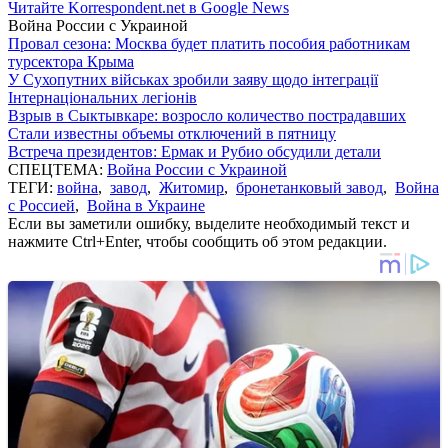
Читайте Korrespondent.net в Google News
Война России с Украиной
Провал сезона: Москва будет платить пособия работникам
турсектора Крыма
У Сухопутних військах зробили заяву щодо інтеграції
Інтернаціональних легіонів
Взрыв в Сыктывкаре: возросло количество пострадавших
Стали известны объемы отключений в пятницу
Встреча президентов: Ермак и Рубио обсудили детали
СПЕЦТЕМА:
Война России с Украиной
ТЕГИ:
война
,
завод
,
Житомир
,
бронетанковый завод
,
Война
с Россией
,
Война в Украине
Если вы заметили ошибку, выделите необходимый текст и
нажмите Ctrl+Enter, чтобы сообщить об этом редакции.