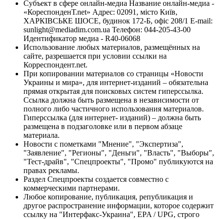
Субъект в сфере онлайн-медиа Название онлайн-медиа -
«КореспонденТ.net» Адрес: 02091, місто Київ,
ХАРКІВСЬКЕ ШОСЕ, будинок 172-Б, офіс 208/1 E-mail:
sunlight@mediadim.com.ua
Телефон: 044-205-43-00
Идентификатор медиа - R40-06068
Использование любых материалов, размещённых на
сайте, разрешается при условии ссылки на
Корреспондент.net.
При копировании материалов со страницы «Новости
Украины и мира», для интернет-изданий – обязательна
прямая открытая для поисковых систем гиперссылка.
Ссылка должна быть размещена в независимости от
полного либо частичного использования материалов.
Гиперссылка (для интернет- изданий) – должна быть
размещена в подзаголовке или в первом абзаце
материала.
Новости с пометками "Мнение", "Экспертиза",
"Заявление", "Регионы", "Деньги", "Власть", "Выборы",
"Тест-драйв", "Спецпроекты", "Промо" публикуются на
правах рекламы.
Раздел Спецпроекты создается совместно с
коммерческими партнерами.
Любое копирование, публикация, републикация и
другое распространение информации, которое содержит
ссылку на "Интерфакс-Украина", EPA / UPG, строго