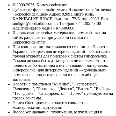
© 2000-2026, Korrespondent.net
Субъект в сфере онлайн-медиа Название онлайн-медиа -
«КореспонденТ.net» Адрес: 02091, місто Київ,
ХАРКІВСЬКЕ ШОСЕ, будинок 172-Б, офіс 208/1 E-mail:
sunlight@mediadim.com.ua
Телефон: 044-205-43-00
Идентификатор медиа - R40-06068
Использование любых материалов, размещённых на
сайте, разрешается при условии ссылки на
Корреспондент.net.
При копировании материалов со страницы «Новости
Украины и мира», для интернет-изданий – обязательна
прямая открытая для поисковых систем гиперссылка.
Ссылка должна быть размещена в независимости от
полного либо частичного использования материалов.
Гиперссылка (для интернет- изданий) – должна быть
размещена в подзаголовке или в первом абзаце
материала.
Новости с пометками "Мнение", "Экспертиза",
"Заявление", "Регионы", "Деньги", "Власть", "Выборы",
"Тест-драйв", "Спецпроекты", "Промо" публикуются на
правах рекламы.
Раздел Спецпроекты создается совместно с
коммерческими партнерами.
Любое копирование, публикация, републикация и