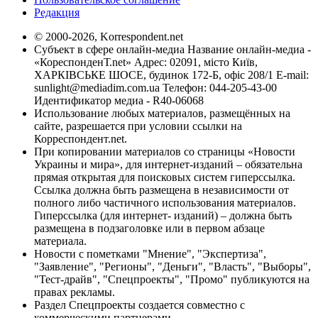
Редакция
© 2000-2026, Korrespondent.net
Субъект в сфере онлайн-медиа Название онлайн-медиа -
«КореспонденТ.net» Адрес: 02091, місто Київ,
ХАРКІВСЬКЕ ШОСЕ, будинок 172-Б, офіс 208/1 E-mail:
sunlight@mediadim.com.ua
Телефон: 044-205-43-00
Идентификатор медиа - R40-06068
Использование любых материалов, размещённых на
сайте, разрешается при условии ссылки на
Корреспондент.net.
При копировании материалов со страницы «Новости
Украины и мира», для интернет-изданий – обязательна
прямая открытая для поисковых систем гиперссылка.
Ссылка должна быть размещена в независимости от
полного либо частичного использования материалов.
Гиперссылка (для интернет- изданий) – должна быть
размещена в подзаголовке или в первом абзаце
материала.
Новости с пометками "Мнение", "Экспертиза",
"Заявление", "Регионы", "Деньги", "Власть", "Выборы",
"Тест-драйв", "Спецпроекты", "Промо" публикуются на
правах рекламы.
Раздел Спецпроекты создается совместно с
коммерческими партнерами.