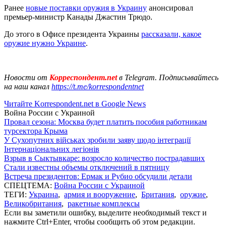
Ранее
новые поставки оружия в Украину
анонсировал
премьер-министр Канады Джастин Трюдо.
До этого в Офисе президента Украины
рассказали, какое
оружие нужно Украине
.
Новости от
Корреспондент.net
в Telegram. Подписывайтесь
на наш канал
https://t.me/korrespondentnet
Читайте Korrespondent.net в Google News
Война России с Украиной
Провал сезона: Москва будет платить пособия работникам
турсектора Крыма
У Сухопутних військах зробили заяву щодо інтеграції
Інтернаціональних легіонів
Взрыв в Сыктывкаре: возросло количество пострадавших
Стали известны объемы отключений в пятницу
Встреча президентов: Ермак и Рубио обсудили детали
СПЕЦТЕМА:
Война России с Украиной
ТЕГИ:
Украина
,
армия и вооружение
,
Британия
,
оружие
,
Великобритания
,
ракетные комплексы
Если вы заметили ошибку, выделите необходимый текст и
нажмите Ctrl+Enter, чтобы сообщить об этом редакции.