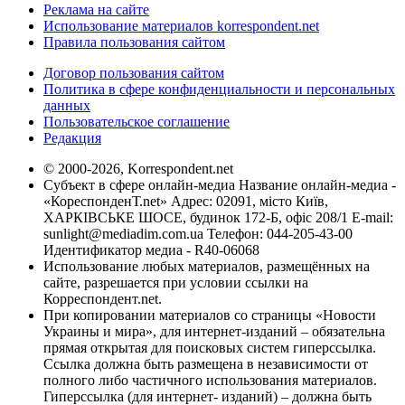
Реклама на сайте
Использование материалов korrespondent.net
Правила пользования сайтом
Договор пользования сайтом
Политика в сфере конфиденциальности и персональных
данных
Пользовательское соглашение
Редакция
© 2000-2026, Korrespondent.net
Субъект в сфере онлайн-медиа Название онлайн-медиа -
«КореспонденТ.net» Адрес: 02091, місто Київ,
ХАРКІВСЬКЕ ШОСЕ, будинок 172-Б, офіс 208/1 E-mail:
sunlight@mediadim.com.ua
Телефон: 044-205-43-00
Идентификатор медиа - R40-06068
Использование любых материалов, размещённых на
сайте, разрешается при условии ссылки на
Корреспондент.net.
При копировании материалов со страницы «Новости
Украины и мира», для интернет-изданий – обязательна
прямая открытая для поисковых систем гиперссылка.
Ссылка должна быть размещена в независимости от
полного либо частичного использования материалов.
Гиперссылка (для интернет- изданий) – должна быть