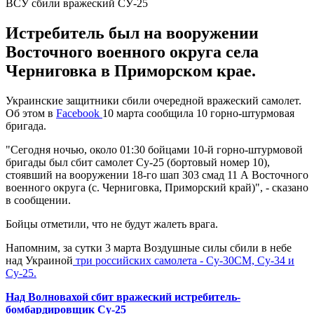
ВСУ сбили вражеский СУ-25
Истребитель был на вооружении
Восточного военного округа села
Черниговка в Приморском крае.
Украинские защитники сбили очередной вражеский самолет.
Об этом в
Facebook
10 марта сообщила 10 горно-штурмовая
бригада.
"Сегодня ночью, около 01:30 бойцами 10-й горно-штурмовой
бригады был сбит самолет Су-25 (бортовый номер 10),
стоявший на вооружении 18-го шап 303 смад 11 А Восточного
военного округа (с. Черниговка, Приморский край)", - сказано
в сообщении.
Бойцы отметили, что не будут жалеть врага.
Напомним, за сутки 3 марта Воздушные силы сбили в небе
над Украиной
три российских самолета - Су-30СМ, Су-34 и
Су-25.
Над Волновахой сбит вражеский истребитель-
бомбардировщик Су-25