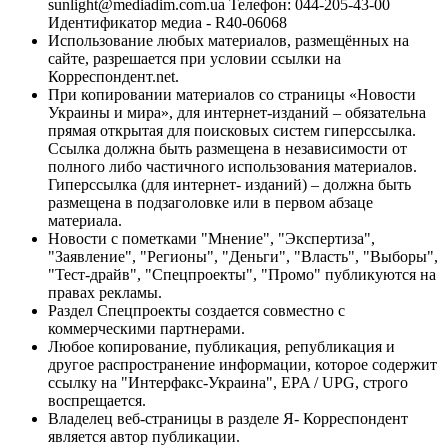
sunlight@mediadim.com.ua
Телефон: 044-205-43-00
Идентификатор медиа - R40-06068
Использование любых материалов, размещённых на
сайте, разрешается при условии ссылки на
Корреспондент.net.
При копировании материалов со страницы «Новости
Украины и мира», для интернет-изданий – обязательна
прямая открытая для поисковых систем гиперссылка.
Ссылка должна быть размещена в независимости от
полного либо частичного использования материалов.
Гиперссылка (для интернет- изданий) – должна быть
размещена в подзаголовке или в первом абзаце
материала.
Новости с пометками "Мнение", "Экспертиза",
"Заявление", "Регионы", "Деньги", "Власть", "Выборы",
"Тест-драйв", "Спецпроекты", "Промо" публикуются на
правах рекламы.
Раздел Спецпроекты создается совместно с
коммерческими партнерами.
Любое копирование, публикация, републикация и
другое распространение информации, которое содержит
ссылку на "Интерфакс-Украина", EPA / UPG, строго
воспрещается.
Владелец веб-страницы в разделе Я- Корреспондент
является автор публикации.