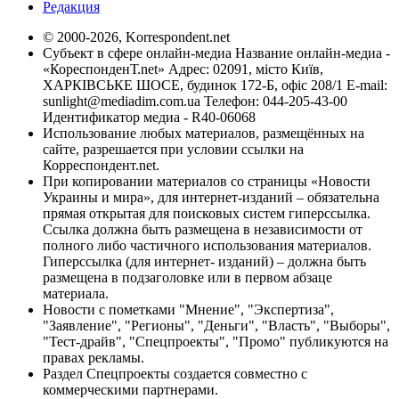
Редакция
© 2000-2026, Korrespondent.net
Субъект в сфере онлайн-медиа Название онлайн-медиа -
«КореспонденТ.net» Адрес: 02091, місто Київ,
ХАРКІВСЬКЕ ШОСЕ, будинок 172-Б, офіс 208/1 E-mail:
sunlight@mediadim.com.ua
Телефон: 044-205-43-00
Идентификатор медиа - R40-06068
Использование любых материалов, размещённых на
сайте, разрешается при условии ссылки на
Корреспондент.net.
При копировании материалов со страницы «Новости
Украины и мира», для интернет-изданий – обязательна
прямая открытая для поисковых систем гиперссылка.
Ссылка должна быть размещена в независимости от
полного либо частичного использования материалов.
Гиперссылка (для интернет- изданий) – должна быть
размещена в подзаголовке или в первом абзаце
материала.
Новости с пометками "Мнение", "Экспертиза",
"Заявление", "Регионы", "Деньги", "Власть", "Выборы",
"Тест-драйв", "Спецпроекты", "Промо" публикуются на
правах рекламы.
Раздел Спецпроекты создается совместно с
коммерческими партнерами.