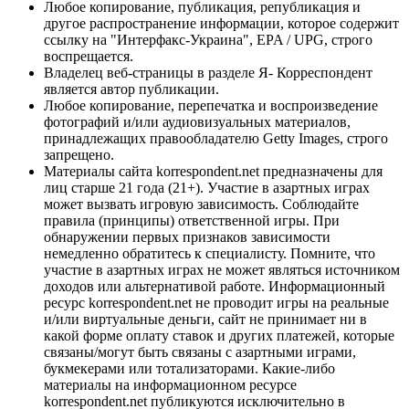
Любое копирование, публикация, републикация и
другое распространение информации, которое содержит
ссылку на "Интерфакс-Украина", EPA / UPG, строго
воспрещается.
Владелец веб-страницы в разделе Я- Корреспондент
является автор публикации.
Любое копирование, перепечатка и воспроизведение
фотографий и/или аудиовизуальных материалов,
принадлежащих правообладателю Getty Images, строго
запрещено.
Материалы сайта korrespondent.net предназначены для
лиц старше 21 года (21+). Участие в азартных играх
может вызвать игровую зависимость. Соблюдайте
правила (принципы) ответственной игры. При
обнаружении первых признаков зависимости
немедленно обратитесь к специалисту. Помните, что
участие в азартных играх не может являться источником
доходов или альтернативой работе. Информационный
ресурс korrespondent.net не проводит игры на реальные
и/или виртуальные деньги, сайт не принимает ни в
какой форме оплату ставок и других платежей, которые
связаны/могут быть связаны с азартными играми,
букмекерами или тотализаторами. Какие-либо
материалы на информационном ресурсе
korrespondent.net публикуются исключительно в