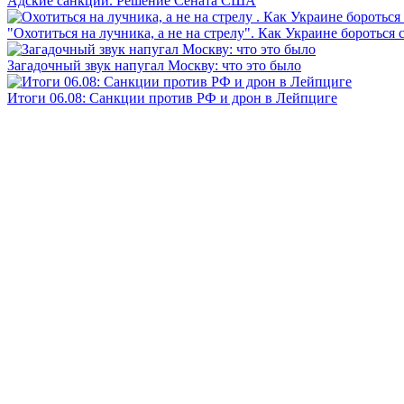
Адские санкции. Решение Сената США
"Охотиться на лучника, а не на стрелу". Как Украине бороться 
Загадочный звук напугал Москву: что это было
Итоги 06.08: Санкции против РФ и дрон в Лейпциге