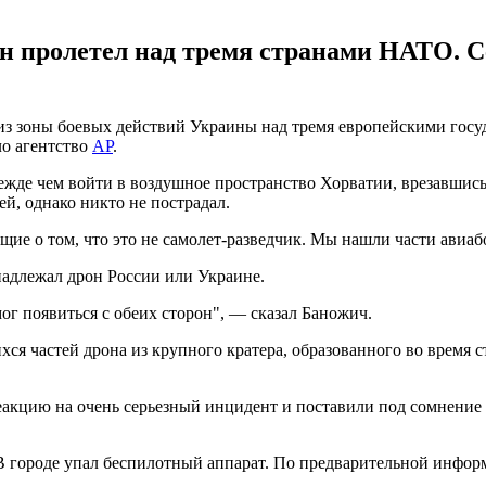
 пролетел над тремя странами НАТО. С
из зоны боевых действий Украины над тремя европейскими госу
ло агентство
AP
.
де чем войти в воздушное пространство Хорватии, врезавшись в
, однако никто не пострадал.
ие о том, что это не самолет-разведчик. Мы нашли части авиаб
надлежал дрон России или Украине.
 мог появиться с обеих сторон", — сказал Баножич.
ся частей дрона из крупного кратера, образованного во время 
цию на очень серьезный инцидент и поставили под сомнение го
 В городе упал беспилотный аппарат. По предварительной инфор