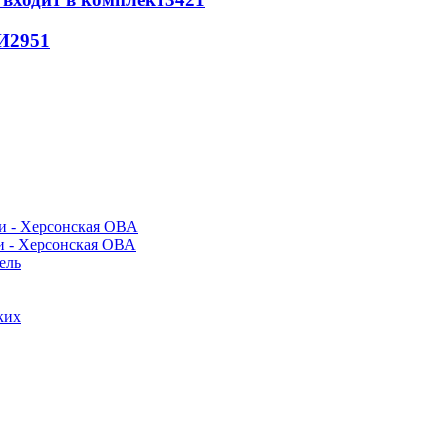
И
2951
и - Херсонская ОВА
ель
ких