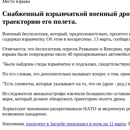
Место взрыва
Снабженный взрывчаткой военный дрон
траекторию его полета.
Военный беспилотник, который, предположительно, пролетел 
содержал взрывчатку. Об этом в воскресенье, 13 марта, сообщи
Отмечается, что беспилотник пересек Румынию и Венгрию, преж
взрыва были повреждены около 40 припаркованных автомобилей
"Были найдены следы взрывчатки и подсказки, свидетельствующ
По его словам, это дополнительно вызывает вопрос о том, при
"Есть элементы, которые указывают на то, что он (дрон - ред.)
Исследователи авиакатастрофы извлекли большинство оставших
ящик, который должен обнаружить траекторию полета дрона.
Хорватские чиновники раскритиковали НАТО за медленную реак
возможное нападение.
Напомним,
инцидент в Загребе произошел в ночь на 11 марта
.