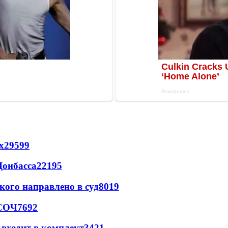
х
29599
Донбасса
22195
кого направлено в суд
8019
 СОЧ
7692
 входит в комплект
3421