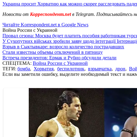
Украина просит Хорватию как можно скорее расследовать пад
Новости от
Корреспондент.net
в Telegram. Подписывайтесь н
Читайте Korrespondent.net в Google News
Война России с Украиной
Провал сезона: Москва будет платить пособия работникам тур
У Сухопутних військах зробили заяву щодо інтеграції Інтернац
Взрыв в Сыктывкаре: возросло количество пострадавших
Стали известны объемы отключений в пятницу
Встреча президентов: Ермак и Рубио обсудили детали
СПЕЦТЕМА:
Война России с Украиной
ТЕГИ:
бомба
,
Хорватия
,
беспилотник
,
взрывчатка
,
дрон
,
Вой
Если вы заметили ошибку, выделите необходимый текст и нажми