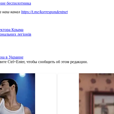
ение беспилотника
а наш канал
https://t.me/korrespondentnet
сектора Крыма
іональних легіонів
на в Украине
те Ctrl+Enter, чтобы сообщить об этом редакции.