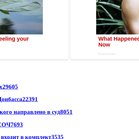
х
29605
Донбасса
22391
кого направлено в суд
8051
 СОЧ
7693
 входит в комплект
3535