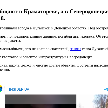
общают в Краматорске, а в Северодонецк
й.
стреливали города в Луганской и Донецкой областях. Под обстре
удара, по предварительным данным, погибли два человека. Об эт
ения ракеты.
масштабными, что не хватало спасателей,
заявил
глава Луганско
х кварталов и объектов инфраструктуры Северодонецка.
онах, школа, лесхоз и многие другие объекты. Обстрелы настольк
менно.