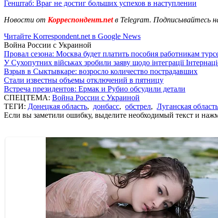
Генштаб: Враг не достиг больших успехов в наступлении
Новости от
Корреспондент.net
в Telegram. Подписывайтесь н
Читайте Korrespondent.net в Google News
Война России с Украиной
Провал сезона: Москва будет платить пособия работникам тур
У Сухопутних військах зробили заяву щодо інтеграції Інтернац
Взрыв в Сыктывкаре: возросло количество пострадавших
Стали известны объемы отключений в пятницу
Встреча президентов: Ермак и Рубио обсудили детали
СПЕЦТЕМА:
Война России с Украиной
ТЕГИ:
Донецкая область
,
донбасс
,
обстрел
,
Луганская област
Если вы заметили ошибку, выделите необходимый текст и нажми