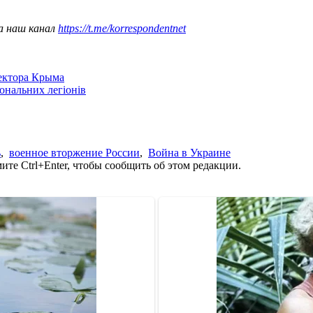
а наш канал
https://t.me/korrespondentnet
сектора Крыма
іональних легіонів
ь
,
военное вторжение России
,
Война в Украине
те Ctrl+Enter, чтобы сообщить об этом редакции.