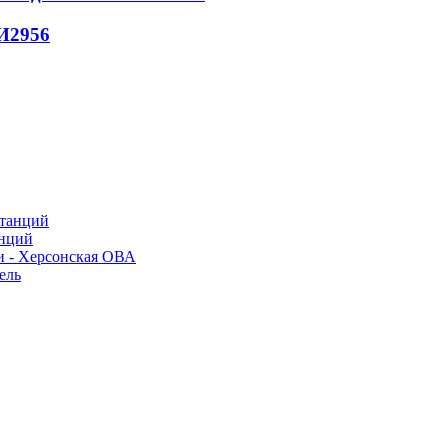
И
2956
анций
и - Херсонская ОВА
ель