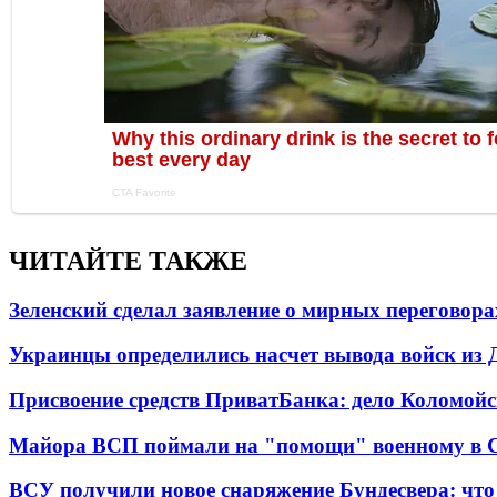
ЧИТАЙТЕ ТАКЖЕ
Зеленский сделал заявление о мирных переговора
Украинцы определились насчет вывода войск из 
Присвоение средств ПриватБанка: дело Коломойс
Майора ВСП поймали на "помощи" военному в
ВСУ получили новое снаряжение Бундесвера: что