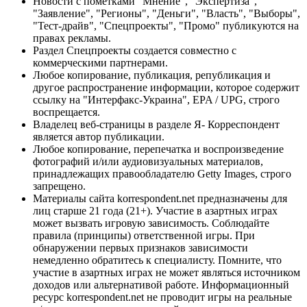
Новости с пометками "Мнение", "Экспертиза",
"Заявление", "Регионы", "Деньги", "Власть", "Выборы",
"Тест-драйв", "Спецпроекты", "Промо" публикуются на
правах рекламы.
Раздел Спецпроекты создается совместно с
коммерческими партнерами.
Любое копирование, публикация, републикация и
другое распространение информации, которое содержит
ссылку на "Интерфакс-Украина", EPA / UPG, строго
воспрещается.
Владелец веб-страницы в разделе Я- Корреспондент
является автор публикации.
Любое копирование, перепечатка и воспроизведение
фотографий и/или аудиовизуальных материалов,
принадлежащих правообладателю Getty Images, строго
запрещено.
Материалы сайта korrespondent.net предназначены для
лиц старше 21 года (21+). Участие в азартных играх
может вызвать игровую зависимость. Соблюдайте
правила (принципы) ответственной игры. При
обнаружении первых признаков зависимости
немедленно обратитесь к специалисту. Помните, что
участие в азартных играх не может являться источником
доходов или альтернативой работе. Информационный
ресурс korrespondent.net не проводит игры на реальные