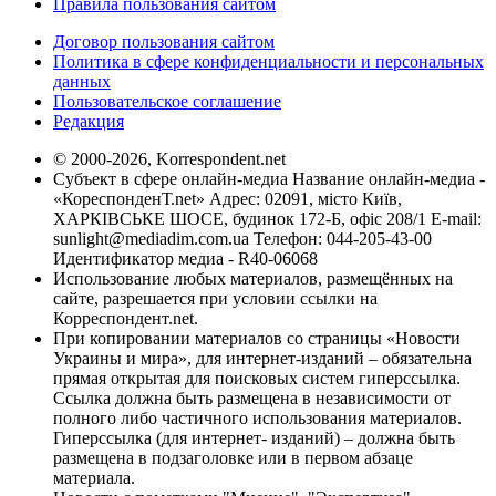
Правила пользования сайтом
Договор пользования сайтом
Политика в сфере конфиденциальности и персональных
данных
Пользовательское соглашение
Редакция
© 2000-2026, Korrespondent.net
Субъект в сфере онлайн-медиа Название онлайн-медиа -
«КореспонденТ.net» Адрес: 02091, місто Київ,
ХАРКІВСЬКЕ ШОСЕ, будинок 172-Б, офіс 208/1 E-mail:
sunlight@mediadim.com.ua
Телефон: 044-205-43-00
Идентификатор медиа - R40-06068
Использование любых материалов, размещённых на
сайте, разрешается при условии ссылки на
Корреспондент.net.
При копировании материалов со страницы «Новости
Украины и мира», для интернет-изданий – обязательна
прямая открытая для поисковых систем гиперссылка.
Ссылка должна быть размещена в независимости от
полного либо частичного использования материалов.
Гиперссылка (для интернет- изданий) – должна быть
размещена в подзаголовке или в первом абзаце
материала.