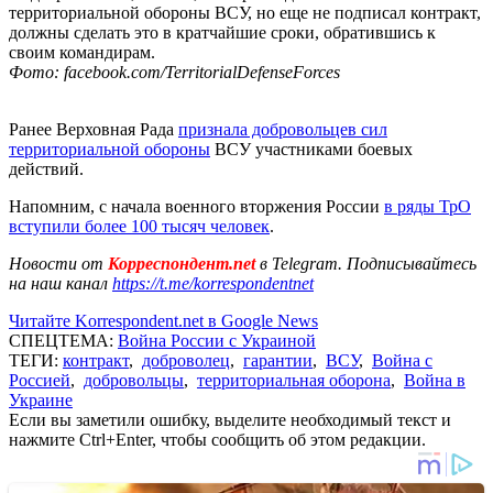
территориальной обороны ВСУ, но еще не подписал контракт,
должны сделать это в кратчайшие сроки, обратившись к
своим командирам.
Фото: facebook.com/TerritorialDefenseForces
Ранее Верховная Рада
признала добровольцев сил
территориальной обороны
ВСУ участниками боевых
действий.
Напомним, с начала военного вторжения России
в ряды ТрО
вступили более 100 тысяч человек
.
Новости от
Корреспондент.net
в Telegram. Подписывайтесь
на наш канал
https://t.me/korrespondentnet
Читайте Korrespondent.net в Google News
СПЕЦТЕМА:
Война России с Украиной
ТЕГИ:
контракт
,
доброволец
,
гарантии
,
ВСУ
,
Война с
Россией
,
добровольцы
,
территориальная оборона
,
Война в
Украине
Если вы заметили ошибку, выделите необходимый текст и
нажмите Ctrl+Enter, чтобы сообщить об этом редакции.