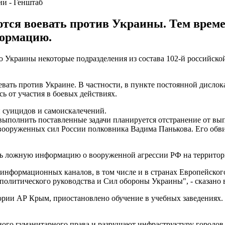
ии - Генштаб
ются воевать против Украины. Тем вре
ормацию.
ю Украины некоторые подразделения из состава 102-й российско
евать против Украине. В частности, в пункте постоянной дисло
ь от участия в боевых действиях.
 суицидов и самоискалечений.
 выполнить поставленные задачи планируется отстранение от в
вооруженных сил России полковника Вадима Панькова. Его обви
ть ложную информацию о вооруженной агрессии РФ на террито
х информационных каналов, в том числе и в странах Европейск
политического руководства и Сил обороны Украины", - сказано 
тории АР Крым, приостановлено обучение в учебных заведениях
о гуманитарного права и разрушают инфраструктуру городов, 