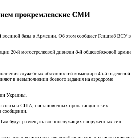
менем прокремлевские СМИ
й военной базы в Армении. Об этом сообщает Генштаб ВСУ в
кации 20-й мотострелковой дивизии 8-й общевойсковой армии
ыполнения служебных обязанностей командира 45-й отдельной
няют в невыполнении боевого задания на аэродроме
рии Украины.
ого союза и США, постановочных пропагандистских
в сообщении.
. Там будут размещать военнослужащих вооруженных сил
создавая предпосылки для углубления гуманитарного кризиса.