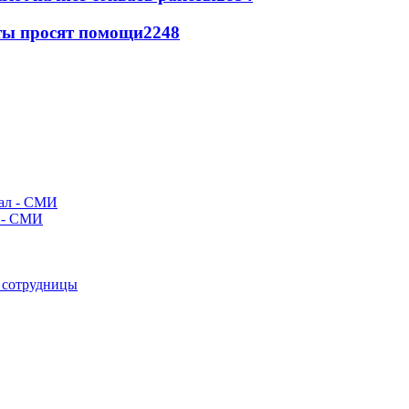
сты просят помощи
2248
л - СМИ
е сотрудницы