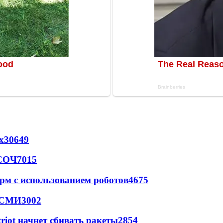
х
30649
 СОЧ
7015
рм с использованием роботов
4675
- СМИ
3002
triot начнет сбивать ракеты
2854