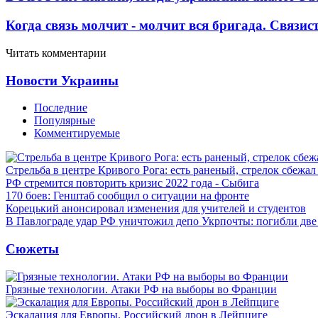
Когда связь молчит - молчит вся бригада. Связи
Читать комментарии
Новости Украины
Последние
Популярные
Комментируемые
Стрельба в центре Кривого Рога: есть раненый, стрелок сбежа
РФ стремится повторить кризис 2022 года - Сыбига
170 боев: Генштаб сообщил о ситуации на фронте
Корецький анонсировал изменения для учителей и студентов
В Павлограде удар РФ уничтожил депо Укрпочты: погибли дв
Сюжеты
Грязные технологии. Атаки РФ на выборы во Франции
Эскалация для Европы. Российский дрон в Лейпциге