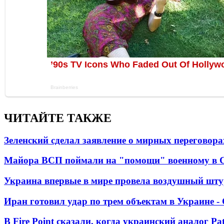
ЧИТАЙТЕ ТАКЖЕ
Зеленский сделал заявление о мирных переговора
Майора ВСП поймали на "помощи" военному в
Украина впервые в мире провела воздушный шту
Иран готовил удар по трем объектам в Украине 
В Fire Point сказали, когда украинский аналог Pa