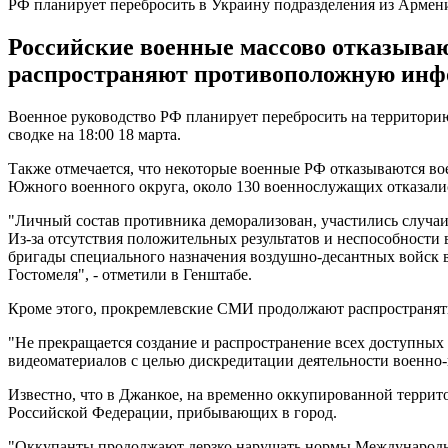
РФ планирует перебросить в Украину подразделения из Армен
Российские военные массово отказыва
распространяют противоположную инф
Военное руководство РФ планирует перебросить на территори
сводке на 18:00 18 марта.
Также отмечается, что некоторые военные РФ отказываются во
Южного военного округа, около 130 военнослужащих отказалис
"Личный состав противника деморализован, участились случаи
Из-за отсутствия положительных результатов и неспособности
бригады специального назначения воздушно-десантных войск 
Гостомеля", - отметили в Генштабе.
Кроме этого, прокремлевские СМИ продолжают распространя
"Не прекращается создание и распространение всех доступны
видеоматериалов с целью дискредитации деятельности военно-
Известно, что в Джанкое, на временно оккупированной терри
Российской Федерации, прибывающих в город.
"Оккупанты продолжают дерзко нарушать нормы Международног