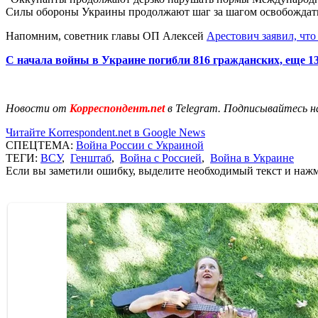
Силы обороны Украины продолжают шаг за шагом освобождать 
Напомним, советник главы ОП Алексей
Арестович заявил, чт
С начала войны в Украине погибли 816 гражданских, еще 1
Новости от
Корреспондент.net
в Telegram. Подписывайтесь н
Читайте Korrespondent.net в Google News
СПЕЦТЕМА:
Война России с Украиной
ТЕГИ:
ВСУ
,
Генштаб
,
Война с Россией
,
Война в Украине
Если вы заметили ошибку, выделите необходимый текст и нажми