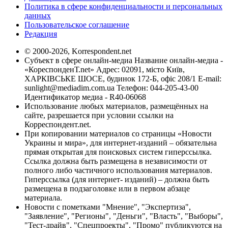
Политика в сфере конфиденциальности и персональных
данных
Пользовательское соглашение
Редакция
© 2000-2026, Korrespondent.net
Субъект в сфере онлайн-медиа Название онлайн-медиа -
«КореспонденТ.net» Адрес: 02091, місто Київ,
ХАРКІВСЬКЕ ШОСЕ, будинок 172-Б, офіс 208/1 E-mail:
sunlight@mediadim.com.ua
Телефон: 044-205-43-00
Идентификатор медиа - R40-06068
Использование любых материалов, размещённых на
сайте, разрешается при условии ссылки на
Корреспондент.net.
При копировании материалов со страницы «Новости
Украины и мира», для интернет-изданий – обязательна
прямая открытая для поисковых систем гиперссылка.
Ссылка должна быть размещена в независимости от
полного либо частичного использования материалов.
Гиперссылка (для интернет- изданий) – должна быть
размещена в подзаголовке или в первом абзаце
материала.
Новости с пометками "Мнение", "Экспертиза",
"Заявление", "Регионы", "Деньги", "Власть", "Выборы",
"Тест-драйв", "Спецпроекты", "Промо" публикуются на