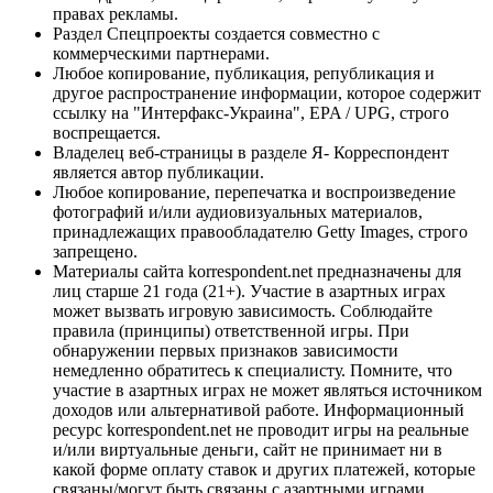
правах рекламы.
Раздел Спецпроекты создается совместно с
коммерческими партнерами.
Любое копирование, публикация, републикация и
другое распространение информации, которое содержит
ссылку на "Интерфакс-Украина", EPA / UPG, строго
воспрещается.
Владелец веб-страницы в разделе Я- Корреспондент
является автор публикации.
Любое копирование, перепечатка и воспроизведение
фотографий и/или аудиовизуальных материалов,
принадлежащих правообладателю Getty Images, строго
запрещено.
Материалы сайта korrespondent.net предназначены для
лиц старше 21 года (21+). Участие в азартных играх
может вызвать игровую зависимость. Соблюдайте
правила (принципы) ответственной игры. При
обнаружении первых признаков зависимости
немедленно обратитесь к специалисту. Помните, что
участие в азартных играх не может являться источником
доходов или альтернативой работе. Информационный
ресурс korrespondent.net не проводит игры на реальные
и/или виртуальные деньги, сайт не принимает ни в
какой форме оплату ставок и других платежей, которые
связаны/могут быть связаны с азартными играми,