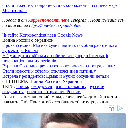
Стали известны подробности освобождения из плена мэра
Мелитополя
Новости от
Корреспондент.net
в Telegram. Подписывайтесь
на наш канал
https://t.me/korrespondentnet
Читайте Korrespondent.net в Google News
Война России с Украиной
Провал сезона: Москва будет платить пособия работникам
турсектора Крыма
У Сухопутних військах зробили заяву щодо інтеграції
Інтернаціональних легіонів
Взрыв в Сыктывкаре: возросло количество пострадавших
Стали известны объемы отключений в пятницу
Встреча президентов: Ермак и Рубио обсудили детали
СПЕЦТЕМА:
Война России с Украиной
ТЕГИ:
война
,
омбудсмен
,
изнасилование
,
русские
оккупанты
,
военное вторжение России
Если вы заметили ошибку, выделите необходимый текст и
нажмите Ctrl+Enter, чтобы сообщить об этом редакции.