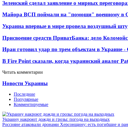
Зеленский сделал заявление о мирных переговора
Майора ВСП поймали на "помощи" военному в
Украина впервые в мире провела воздушный шту
Присвоение средств ПриватБанка: дело Коломойс
Иран готовил удар по трем объектам в Украине 
В Fire Point сказали, когда украинский аналог Pa
Читать комментарии
Новости Украины
Последние
Популярные
Комментируемые
Украину накроют дожди и грозы: погода на выходных
Россияне атаковали дронами Херсонщину: есть погибшие и ра