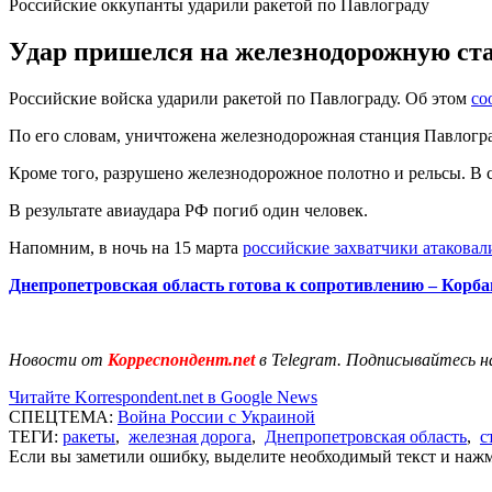
Российские оккупанты ударили ракетой по Павлограду
Удар пришелся на железнодорожную ста
Российские войска ударили ракетой по Павлограду. Об этом
со
По его словам, уничтожена железнодорожная станция Павлогра
Кроме того, разрушено железнодорожное полотно и рельсы. В с
В результате авиаудара РФ погиб один человек.
Напомним, в ночь на 15 марта
российские захватчики атаковал
Днепропетровская область готова к сопротивлению – Корба
Новости от
Корреспондент.net
в Telegram. Подписывайтесь н
Читайте Korrespondent.net в Google News
СПЕЦТЕМА:
Война России с Украиной
ТЕГИ:
ракеты
,
железная дорога
,
Днепропетровская область
,
с
Если вы заметили ошибку, выделите необходимый текст и нажми