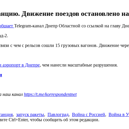
нцию. Движение поездов остановлено на
общает
Telegram-канал Днепр Областной со ссылкой на главу Д
д-2.
вязи с чем с рельсов сошли 15 грузовых вагонов. Движение чер
и аэропорт в Днепре
, чем нанесли масштабные разрушения.
н
а наш канал
https://t.me/korrespondentnet
танция
,
запуск ракеты
,
Павлоград
,
Война с Россией
,
Война в У
те Ctrl+Enter, чтобы сообщить об этом редакции.