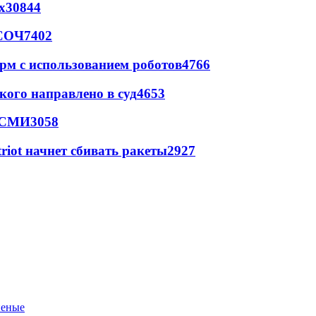
х
30844
 СОЧ
7402
рм с использованием роботов
4766
кого направлено в суд
4653
- СМИ
3058
triot начнет сбивать ракеты
2927
неные