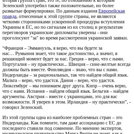
Вторая группа стран, это те, по отношению к которым
Зеленский употребил также положительные, но более
размытые формулировки. По данным издания
Европейская
правда
, отнесенные к этой группе страны, не являются
четкими сторонниками ускоренной процедуры вступления
Украины в ЕС, но по сигналам из их столиц и результатам
переговоров украинские дипломаты уверены - они
проголосуют "за" во время рассмотрения украинской заявки.
“Франция – Эммануэль, я верю, что вы будете за
нас… Румыния знает, что такое достоинство, а значит, в
решающий момент будет за нас. Греция – верю, что с нами.
Португалия – ну практически... Швеция – сине-желтые всегда
должны быть вместе. Финляндия – знаю, что вы с нами.
Нидерланды – за рациональных, так что найдем общий язык.
Мальта – верю, что удастся. Дания – верю, что удастся.
Люксембург – мы понимаем друг друга. Кипр – очень верю,
что с нами. Испания – найдем общий язык. Бельгия – найдем
аргументы. Австрия – вместе с украинцами, это для вас
возможности. Я уверен в этом. Ирландия – ну практически”, -
говорил Зеленский.
Из этой группы одна из наиболее проблемных стран – это
Нидерланды. Как помните, там даже ассоциацию с ЕС до
последнего ставили под сомнение. По мнению экспертов,
нидерландское правительство Марка Рютте не знает, как к