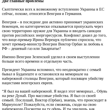
Две главные проблемы
Скептически всех к возможному вступлению Украины в ЕС
сейчас, похоже, относятся Венгрия и Германия.
Венгрия – в последние дни активно принимает украинских
беженцев, но категорически отказывается пропускать через
свою территорию оружие для Украины и вводить санкции
против российских энергоресурсов. Конфликт дошел до того,
что вице-премьер Ирина Верещук публично спросила, что
хочет премьер-министр Венгрии Виктор Орбан за любовь к
РФ – дешевый газ или Закарпатье?
Именно Венгрии Зеленский уделил в своем выступлении
больше всего времени и отдельную часть.
Президент Украины вспомнил, что неоднократно с семьей
бывал в Будапеште и остановился на мемориале на
набережной столицы Венгрии, который посвящен убийству
нацистами венгерских евреев.
“Я был на вашей набережной. Я видел этот мемориал... Обувь
на реке Дунай. Про массовые убийства. Я был со своей
семьей. Послушай, Виктор (Орбан), знаешь, что происходит в
Мариуполе? Пожалуйста, если сможешь, сходи на свою
набережную.Посмотри на ту обувь. И ты увидишь, как