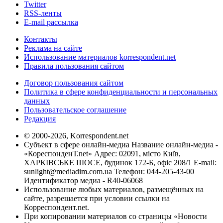
Twitter
RSS-ленты
E-mail рассылка
Контакты
Реклама на сайте
Использование материалов korrespondent.net
Правила пользования сайтом
Договор пользования сайтом
Политика в сфере конфиденциальности и персональных
данных
Пользовательское соглашение
Редакция
© 2000-2026, Korrespondent.net
Субъект в сфере онлайн-медиа Название онлайн-медиа -
«КореспонденТ.net» Адрес: 02091, місто Київ,
ХАРКІВСЬКЕ ШОСЕ, будинок 172-Б, офіс 208/1 E-mail:
sunlight@mediadim.com.ua
Телефон: 044-205-43-00
Идентификатор медиа - R40-06068
Использование любых материалов, размещённых на
сайте, разрешается при условии ссылки на
Корреспондент.net.
При копировании материалов со страницы «Новости