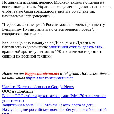
По данным издания, перенос Москвой акцента с Киева на
восточные регионы Украины не случаен и сделан специально,
чтобы затем была возможность заявить об успехе так
называемой "спецоперации".
"Переосмысление целей России может помочь президенту
Владимиру Путину заявить о спасительной победе", -
говорится в материале.
Как сообщалось, накануне на Донецком и Луганском
направлениях украинские
защитники отбили девять атак
вражеской армии, уничтожив 170 захватчиков и десятки
единиц их военной техники.
Новости от
Корреспондент.net
в Telegram. Подписывайтесь
на наш канал
https://t.me/korrespondentnet
Читайте Korrespondent.net в Google News
ООС на Донбассе
В зоне ООС отбили девять атак армии РФ: 170 захватчиков
уничтожены
Защитники в зоне ООС отбили 13 атак врага за день
На Луганщине российские военные бегут с поля боя - штаб