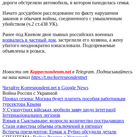
дороги обстреляли автомобиль, в котором находилась семья.
Начато досудебное расследование по факту нарушения
законов и обычаев войны, соединенного с умышленным
убийством (ч.2 ст.438 УК).
Ранее под Киевом двое пьяных российских военных
ворвались в частный дом
, застрелили его хозяина, а жену
убитого неоднократно изнасиловали. Подозреваемые
объявлены в розыск.
Новости от
Корреспондент.net
в Telegram. Подписывайтесь
на наш канал
https://t.me/korrespondentnet
Читайте Korrespondent.net в Google News
Война России с Украиной
Провал сезона: Москва будет платить пособия работникам
турсектора Крыма
У Сухопутних військах зробили заяву щодо інтеграції
Інтернаціональних легіонів
Взрыв в Сыктывкаре: возросло количество пострадавших
Стали известны объемы отключений в пятницу
Встреча президентов: Ермак и Рубио обсудили детали