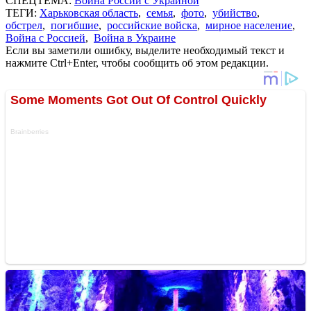
СПЕЦТЕМА:
Война России с Украиной
ТЕГИ:
Харьковская область
,
семья
,
фото
,
убийство
,
обстрел
,
погибшие
,
российские войска
,
мирное население
,
Война с Россией
,
Война в Украине
Если вы заметили ошибку, выделите необходимый текст и
нажмите Ctrl+Enter, чтобы сообщить об этом редакции.