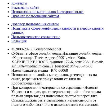
Контакты
Реклама на сайте
Использование материалов korrespondent.net
Правила пользования сайтом
Договор пользования сайтом
Политика в сфере конфиденциальности и персональных
данных
Пользовательское соглашение
Редакция
© 2000-2026, Korrespondent.net
Субъект в сфере онлайн-медиа Название онлайн-медиа -
«КореспонденТ.net» Адрес: 02091, місто Київ,
ХАРКІВСЬКЕ ШОСЕ, будинок 172-Б, офіс 208/1 E-mail:
sunlight@mediadim.com.ua
Телефон: 044-205-43-00
Идентификатор медиа - R40-06068
Использование любых материалов, размещённых на
сайте, разрешается при условии ссылки на
Корреспондент.net.
При копировании материалов со страницы «Новости
Украины и мира», для интернет-изданий – обязательна
прямая открытая для поисковых систем гиперссылка.
Ссылка должна быть размещена в независимости от
полного либо частичного использования материалов.