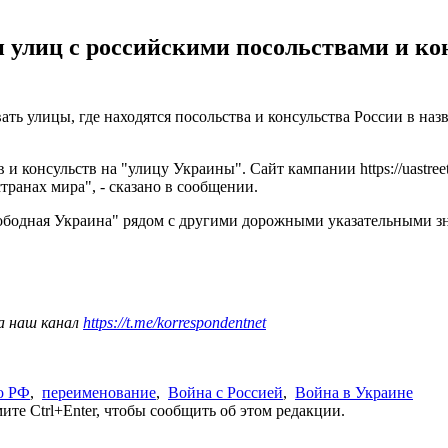
улиц с российскими посольствами и конс
ь улицы, где находятся посольства и консульства России в наз
и консульств на "улицу Украины". Сайт кампании https://uastre
транах мира", - сказано в сообщении.
бодная Украина" рядом с другими дорожными указательными зна
а наш канал
https://t.me/korrespondentnet
о РФ
,
переименование
,
Война с Россией
,
Война в Украине
те Ctrl+Enter, чтобы сообщить об этом редакции.