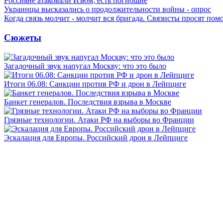
Россияне атаковали Изюм, есть погибшие
Украинцы высказались о продолжительности войны - опрос
Когда связь молчит - молчит вся бригада. Связисты просят по
Сюжеты
Загадочный звук напугал Москву: что это было
Итоги 06.08: Санкции против РФ и дрон в Лейпциге
Банкет генералов. Последствия взрыва в Москве
Грязные технологии. Атаки РФ на выборы во Франции
Эскалация для Европы. Российский дрон в Лейпциге