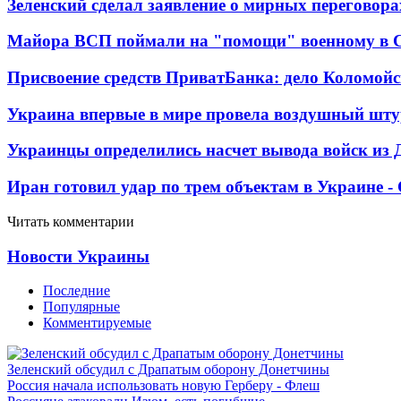
Зеленский сделал заявление о мирных переговора
Майора ВСП поймали на "помощи" военному в
Присвоение средств ПриватБанка: дело Коломойс
Украина впервые в мире провела воздушный шту
Украинцы определились насчет вывода войск из 
Иран готовил удар по трем объектам в Украине 
Читать комментарии
Новости Украины
Последние
Популярные
Комментируемые
Зеленский обсудил с Драпатым оборону Донетчины
Россия начала использовать новую Герберу - Флеш