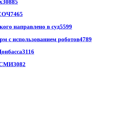
х
30885
 СОЧ
7465
кого направлено в суд
5599
рм с использованием роботов
4789
Донбасса
3116
- СМИ
3082