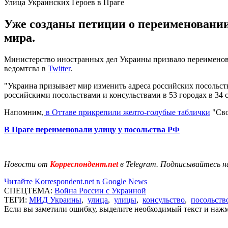
Улица Украинских Героев в Праге
Уже созданы петиции о переименовании 
мира.
Министерство иностранных дел Украины призвало переименоват
ведомтсва в
Twitter
.
"Украина призывает мир изменить адреса российских посольств 
российскими посольствами и консульствами в 53 городах в 34 с
Напомним,
в Оттаве прикрепили желто-голубые таблички
"Сво
В Праге переименовали улицу у посольства РФ
Новости от
Корреспондент.net
в Telegram. Подписывайтесь н
Читайте Korrespondent.net в Google News
СПЕЦТЕМА:
Война России с Украиной
ТЕГИ:
МИД Украины
,
улица
,
улицы
,
консульство
,
посольств
Если вы заметили ошибку, выделите необходимый текст и нажми