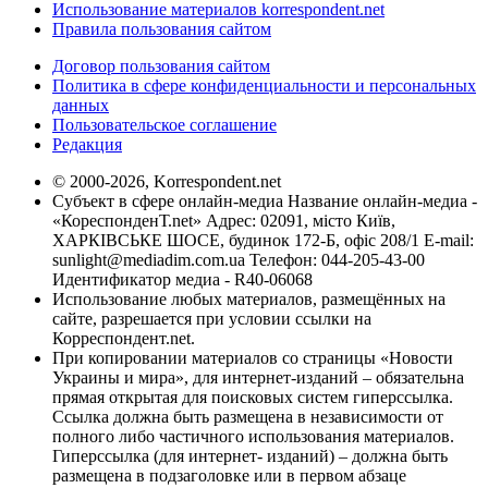
Использование материалов korrespondent.net
Правила пользования сайтом
Договор пользования сайтом
Политика в сфере конфиденциальности и персональных
данных
Пользовательское соглашение
Редакция
© 2000-2026, Korrespondent.net
Субъект в сфере онлайн-медиа Название онлайн-медиа -
«КореспонденТ.net» Адрес: 02091, місто Київ,
ХАРКІВСЬКЕ ШОСЕ, будинок 172-Б, офіс 208/1 E-mail:
sunlight@mediadim.com.ua
Телефон: 044-205-43-00
Идентификатор медиа - R40-06068
Использование любых материалов, размещённых на
сайте, разрешается при условии ссылки на
Корреспондент.net.
При копировании материалов со страницы «Новости
Украины и мира», для интернет-изданий – обязательна
прямая открытая для поисковых систем гиперссылка.
Ссылка должна быть размещена в независимости от
полного либо частичного использования материалов.
Гиперссылка (для интернет- изданий) – должна быть
размещена в подзаголовке или в первом абзаце