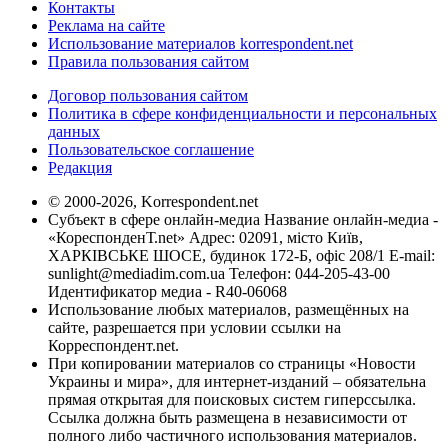
Контакты
Реклама на сайте
Использование материалов korrespondent.net
Правила пользования сайтом
Договор пользования сайтом
Политика в сфере конфиденциальности и персональных
данных
Пользовательское соглашение
Редакция
© 2000-2026, Korrespondent.net
Субъект в сфере онлайн-медиа Название онлайн-медиа -
«КореспонденТ.net» Адрес: 02091, місто Київ,
ХАРКІВСЬКЕ ШОСЕ, будинок 172-Б, офіс 208/1 E-mail:
sunlight@mediadim.com.ua
Телефон: 044-205-43-00
Идентификатор медиа - R40-06068
Использование любых материалов, размещённых на
сайте, разрешается при условии ссылки на
Корреспондент.net.
При копировании материалов со страницы «Новости
Украины и мира», для интернет-изданий – обязательна
прямая открытая для поисковых систем гиперссылка.
Ссылка должна быть размещена в независимости от
полного либо частичного использования материалов.