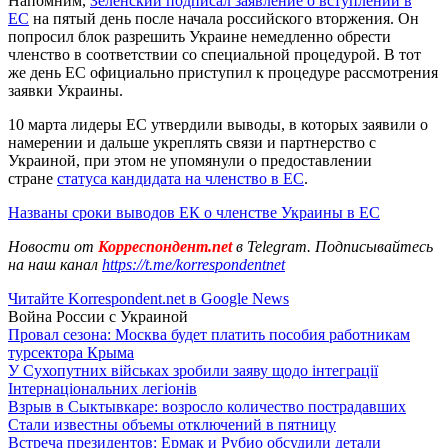
Напомним,
Зеленский подписал заявление о вступлении в
ЕС
на пятый день после начала российского вторжения. Он
попросил блок разрешить Украине немедленно обрести
членство в соответствии со специальной процедурой. В тот
же день ЕС официально приступил к процедуре рассмотрения
заявки Украины.
10 марта лидеры ЕС утвердили выводы, в которых заявили о
намерении и дальше укреплять связи и партнерство с
Украиной, при этом не упомянули о предоставлении
стране
статуса кандидата на членство в ЕС
.
Названы сроки выводов ЕК о членстве Украины в ЕС
Новости от
Корреспондент.net
в Telegram. Подписывайтесь
на наш канал
https://t.me/korrespondentnet
Читайте Korrespondent.net в Google News
Война России с Украиной
Провал сезона: Москва будет платить пособия работникам
турсектора Крыма
У Сухопутних військах зробили заяву щодо інтеграції
Інтернаціональних легіонів
Взрыв в Сыктывкаре: возросло количество пострадавших
Стали известны объемы отключений в пятницу
Встреча президентов: Ермак и Рубио обсудили детали