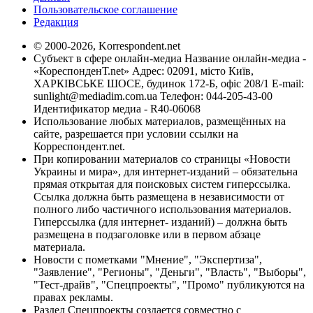
Пользовательское соглашение
Редакция
© 2000-2026, Korrespondent.net
Субъект в сфере онлайн-медиа Название онлайн-медиа -
«КореспонденТ.net» Адрес: 02091, місто Київ,
ХАРКІВСЬКЕ ШОСЕ, будинок 172-Б, офіс 208/1 E-mail:
sunlight@mediadim.com.ua
Телефон: 044-205-43-00
Идентификатор медиа - R40-06068
Использование любых материалов, размещённых на
сайте, разрешается при условии ссылки на
Корреспондент.net.
При копировании материалов со страницы «Новости
Украины и мира», для интернет-изданий – обязательна
прямая открытая для поисковых систем гиперссылка.
Ссылка должна быть размещена в независимости от
полного либо частичного использования материалов.
Гиперссылка (для интернет- изданий) – должна быть
размещена в подзаголовке или в первом абзаце
материала.
Новости с пометками "Мнение", "Экспертиза",
"Заявление", "Регионы", "Деньги", "Власть", "Выборы",
"Тест-драйв", "Спецпроекты", "Промо" публикуются на
правах рекламы.
Раздел Спецпроекты создается совместно с