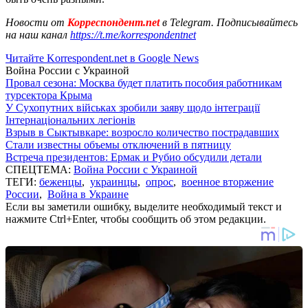
Новости от
Корреспондент.net
в Telegram. Подписывайтесь
на наш канал
https://t.me/korrespondentnet
Читайте Korrespondent.net в Google News
Война России с Украиной
Провал сезона: Москва будет платить пособия работникам
турсектора Крыма
У Сухопутних військах зробили заяву щодо інтеграції
Інтернаціональних легіонів
Взрыв в Сыктывкаре: возросло количество пострадавших
Стали известны объемы отключений в пятницу
Встреча президентов: Ермак и Рубио обсудили детали
СПЕЦТЕМА:
Война России с Украиной
ТЕГИ:
беженцы
,
украинцы
,
опрос
,
военное вторжение
России
,
Война в Украине
Если вы заметили ошибку, выделите необходимый текст и
нажмите Ctrl+Enter, чтобы сообщить об этом редакции.