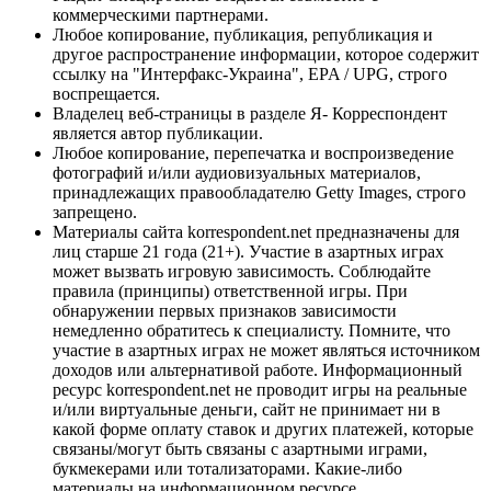
коммерческими партнерами.
Любое копирование, публикация, републикация и
другое распространение информации, которое содержит
ссылку на "Интерфакс-Украина", EPA / UPG, строго
воспрещается.
Владелец веб-страницы в разделе Я- Корреспондент
является автор публикации.
Любое копирование, перепечатка и воспроизведение
фотографий и/или аудиовизуальных материалов,
принадлежащих правообладателю Getty Images, строго
запрещено.
Материалы сайта korrespondent.net предназначены для
лиц старше 21 года (21+). Участие в азартных играх
может вызвать игровую зависимость. Соблюдайте
правила (принципы) ответственной игры. При
обнаружении первых признаков зависимости
немедленно обратитесь к специалисту. Помните, что
участие в азартных играх не может являться источником
доходов или альтернативой работе. Информационный
ресурс korrespondent.net не проводит игры на реальные
и/или виртуальные деньги, сайт не принимает ни в
какой форме оплату ставок и других платежей, которые
связаны/могут быть связаны с азартными играми,
букмекерами или тотализаторами. Какие-либо
материалы на информационном ресурсе