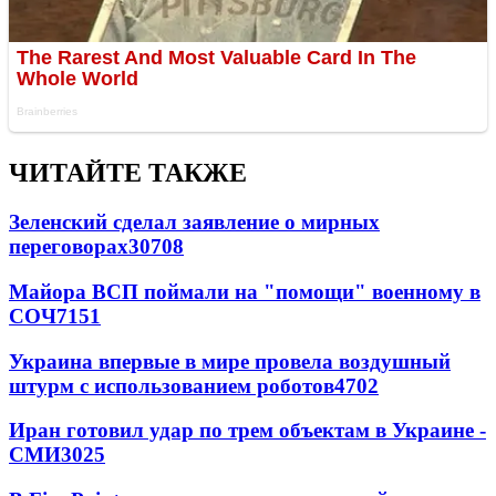
ЧИТАЙТЕ ТАКЖЕ
Зеленский сделал заявление о мирных
переговорах
30708
Майора ВСП поймали на "помощи" военному в
СОЧ
7151
Украина впервые в мире провела воздушный
штурм с использованием роботов
4702
Иран готовил удар по трем объектам в Украине -
СМИ
3025