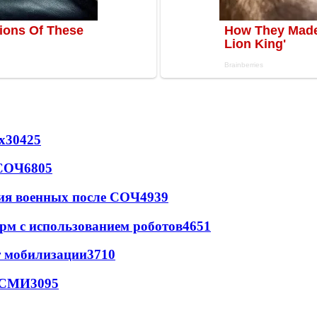
х
30425
 СОЧ
6805
ия военных после СОЧ
4939
рм с использованием роботов
4651
т мобилизации
3710
- СМИ
3095