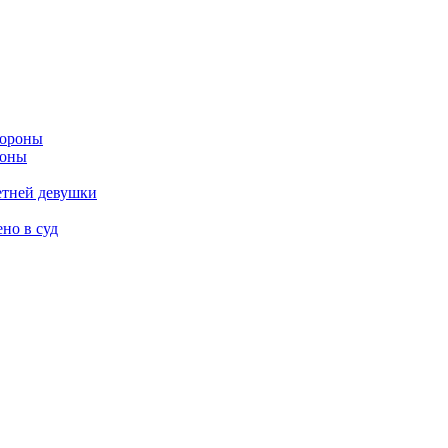
роны
етней девушки
но в суд