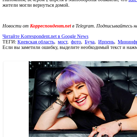
жители могли вернуться домой.
Новости от
Корреспондент.net
в Telegram. Подписывайтесь н
Читайте Korrespondent.net в Google News
ТЕГИ:
Киевская область
,
мост
,
фото
,
Буча
,
Ирпень
,
Мининфр
Если вы заметили ошибку, выделите необходимый текст и нажми