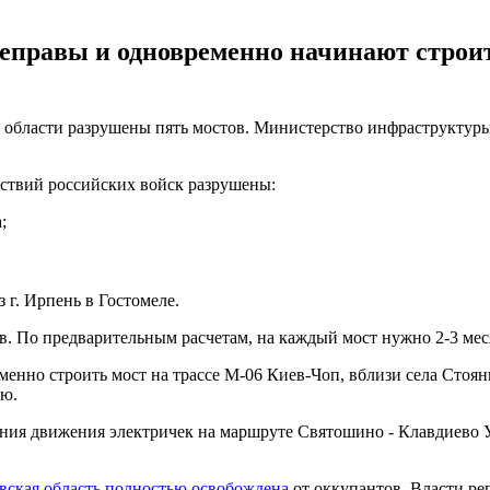
еправы и одновременно начинают строи
 области разрушены пять мостов. Министерство инфраструктуры
йствий российских войск разрушены:
;
 г. Ирпень в Гостомеле.
 По предварительным расчетам, на каждый мост нужно 2-3 меся
менно строить мост на трассе М-06 Киев-Чоп, вблизи села Стоян
ню.
ния движения электричек на маршруте Святошино - Клавдиево У
вская область полностью освобождена
от оккупантов. Власти ре