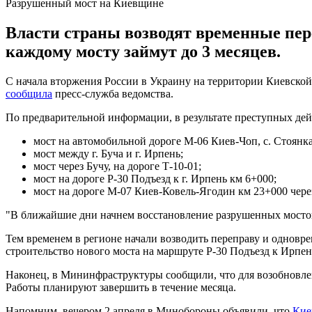
Разрушенный мост на Киевщине
Власти страны возводят временные пер
каждому мосту займут до 3 месяцев.
С начала вторжения России в Украину на территории Киевской
сообщила
пресс-служба ведомства.
По предварительной информации, в результате преступных де
мост на автомобильной дороге М-06 Киев-Чоп, с. Стоянка
мост между г. Буча и г. Ирпень;
мост через Бучу, на дороге Т-10-01;
мост на дороге Р-30 Подъезд к г. Ирпень км 6+000;
мост на дороге М-07 Киев-Ковель-Ягодин км 23+000 через
"В ближайшие дни начнем восстановление разрушенных мостов.
Тем временем в регионе начали возводить переправу и одновре
строительство нового моста на маршруте Р-30 Подъезд к Ирпе
Наконец, в Мининфраструктуры сообщили, что для возобновле
Работы планируют завершить в течение месяца.
Напомним, вечером 2 апреля в Минобороны объявили, что
Кие