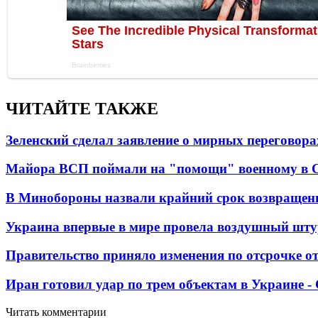
ЧИТАЙТЕ ТАКЖЕ
Зеленский сделал заявление о мирных переговора
Майора ВСП поймали на "помощи" военному в
В Минобороны назвали крайний срок возвращен
Украина впервые в мире провела воздушный шту
Правительство приняло изменения по отсрочке о
Иран готовил удар по трем объектам в Украине 
Читать комментарии