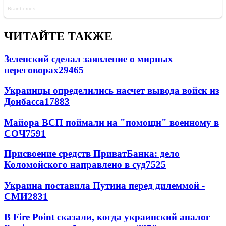
ЧИТАЙТЕ ТАКЖЕ
Зеленский сделал заявление о мирных
переговорах
29465
Украинцы определились насчет вывода войск из
Донбасса
17883
Майора ВСП поймали на "помощи" военному в
СОЧ
7591
Присвоение средств ПриватБанка: дело
Коломойского направлено в суд
7525
Украина поставила Путина перед дилеммой -
СМИ
2831
В Fire Point сказали, когда украинский аналог