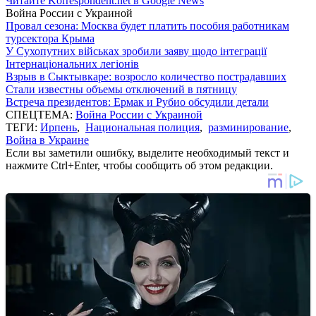
Читайте Korrespondent.net в Google News
Война России с Украиной
Провал сезона: Москва будет платить пособия работникам
турсектора Крыма
У Сухопутних військах зробили заяву щодо інтеграції
Інтернаціональних легіонів
Взрыв в Сыктывкаре: возросло количество пострадавших
Стали известны объемы отключений в пятницу
Встреча президентов: Ермак и Рубио обсудили детали
СПЕЦТЕМА:
Война России с Украиной
ТЕГИ:
Ирпень
,
Национальная полиция
,
разминирование
,
Война в Украине
Если вы заметили ошибку, выделите необходимый текст и
нажмите Ctrl+Enter, чтобы сообщить об этом редакции.