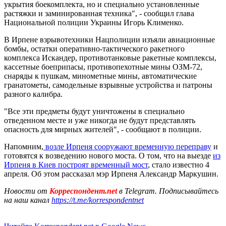
укрытия боекомплекта, но и специально установленные
растяжки и заминированная техника", - сообщил глава
Национальной полиции Украины Игорь Клименко.
В Ирпене взрывотехники Нацполиции изъяли авиационные
бомбы, остатки оперативно-тактического ракетного
комплекса Искандер, противотанковые ракетные комплексы,
кассетные боеприпасы, противопехотные мины ОЗМ-72,
снаряды к пушкам, минометные мины, автоматические
гранатометы, самодельные взрывные устройства и патроны
разного калибра.
"Все эти предметы будут уничтожены в специально
отведенном месте и уже никогда не будут представлять
опасность для мирных жителей", - сообщают в полиции.
Напомним,
возле Ирпеня сооружают временную переправу
и
готовятся к возведению нового моста. О том, что на выезде
из
Ирпеня в Киев построят временный мост
, стало известно 4
апреля. Об этом рассказал мэр Ирпеня Александр Маркушин.
Новости от
Корреспондент.net
в Telegram. Подписывайтесь
на наш канал
https://t.me/korrespondentnet