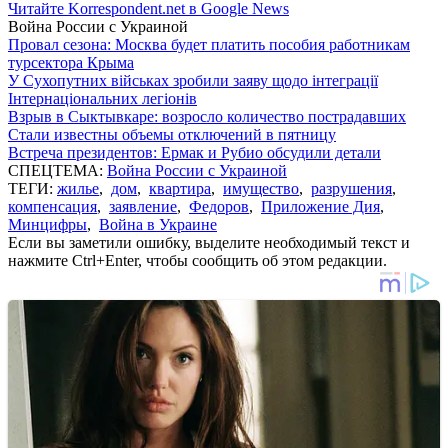
Читайте Korrespondent.net в Google News
Война России с Украиной
Провал сезона: Москва будет платить пособия работникам
турсектора Крыма
У Сухопутних військах зробили заяву щодо інтеграції
Інтернаціональних легіонів
Взрыв в Сыктывкаре: возросло количество пострадавших
Стали известны объемы отключений в пятницу
Встреча президентов: Ермак и Рубио обсудили детали
СПЕЦТЕМА:
Война России с Украиной
ТЕГИ:
жилье
,
дом
,
квартира
,
имущество
,
разрушения
,
компенсация
,
заявление
,
Федоров
,
Приложение Дия
,
Минцифры
,
Война в Украине
Если вы заметили ошибку, выделите необходимый текст и
нажмите Ctrl+Enter, чтобы сообщить об этом редакции.