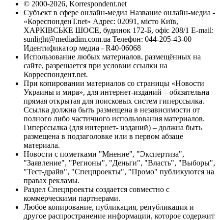
© 2000-2026, Korrespondent.net
Субъект в сфере онлайн-медиа Название онлайн-медиа -
«КореспонденТ.net» Адрес: 02091, місто Київ,
ХАРКІВСЬКЕ ШОСЕ, будинок 172-Б, офіс 208/1 E-mail:
sunlight@mediadim.com.ua
Телефон: 044-205-43-00
Идентификатор медиа - R40-06068
Использование любых материалов, размещённых на
сайте, разрешается при условии ссылки на
Корреспондент.net.
При копировании материалов со страницы «Новости
Украины и мира», для интернет-изданий – обязательна
прямая открытая для поисковых систем гиперссылка.
Ссылка должна быть размещена в независимости от
полного либо частичного использования материалов.
Гиперссылка (для интернет- изданий) – должна быть
размещена в подзаголовке или в первом абзаце
материала.
Новости с пометками "Мнение", "Экспертиза",
"Заявление", "Регионы", "Деньги", "Власть", "Выборы",
"Тест-драйв", "Спецпроекты", "Промо" публикуются на
правах рекламы.
Раздел Спецпроекты создается совместно с
коммерческими партнерами.
Любое копирование, публикация, републикация и
другое распространение информации, которое содержит