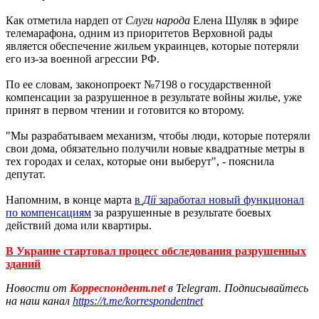
Как отметила нардеп от
Слуги народа
Елена Шуляк в эфире
телемарафона, одним из приоритетов Верховной рады
является обеспечение жильем украинцев, которые потеряли
его из-за военной агрессии РФ.
По ее словам, законопроект №7198 о государственной
компенсации за разрушенное в результате войны жилье, уже
принят в первом чтении и готовится ко второму.
"Мы разрабатываем механизм, чтобы люди, которые потеряли
свои дома, обязательно получили новые квадратные метры в
тех городах и селах, которые они выберут", - пояснила
депутат.
Напомним, в конце марта
в
Дії
заработал новый функционал
по компенсациям
за разрушенные в результате боевых
действий дома или квартиры.
В Украине стартовал процесс обследования разрушенных
зданий
Новости от
Корреспондент.net
в Telegram. Подписывайтесь
на наш канал
https://t.me/korrespondentnet