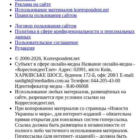
Реклама на сайте
Использование материалов korrespondent.net
Правила пользования сайтом
Договор пользования сайтом
Политика в сфере конфиденциальности и персональных
данных
Пользовательское соглашение
Редакция
© 2000-2026, Korrespondent.net
Субъект в сфере онлайн-медиа Название онлайн-медиа -
«КореспонденТ.net» Адрес: 02091, місто Київ,
ХАРКІВСЬКЕ ШОСЕ, будинок 172-Б, офіс 208/1 E-mail:
sunlight@mediadim.com.ua
Телефон: 044-205-43-00
Идентификатор медиа - R40-06068
Использование любых материалов, размещённых на
сайте, разрешается при условии ссылки на
Корреспондент.net.
При копировании материалов со страницы «Новости
Украины и мира», для интернет-изданий – обязательна
прямая открытая для поисковых систем гиперссылка.
Ссылка должна быть размещена в независимости от
полного либо частичного использования материалов.
Гиперссылка (для интернет- изданий) – должна быть