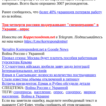
интервью. Всего было опрошено 3007 респондентов.
Ранее сообщалось, что
более 40% украинцев потеряли работу
из-за войны.
Три четверти россиян поддерживают "спецоперацию" в
Украине - опрос
Новости от
Корреспондент.net
в Telegram. Подписывайтесь
на наш канал
https://t.me/korrespondentnet
Читайте Korrespondent.net в Google News
Война России с Украиной
Провал сезона: Москва будет платить пособия работникам
турсектора Крыма
У Сухопутних військах зробили заяву щодо інтеграції
Інтернаціональних легіонів
Взрыв в Сыктывкаре: возросло количество пострадавших
Стали известны объемы отключений в пятницу
Встреча президентов: Ермак и Рубио обсудили детали
СПЕЦТЕМА:
Война России с Украиной
ТЕГИ:
соцопросы
,
население
,
опрос
,
соцопрос
,
мирное
население
,
Война в Украине
Если вы заметили ошибку, выделите необходимый текст и
нажмите Ctrl+Enter, чтобы сообщить об этом редакции.