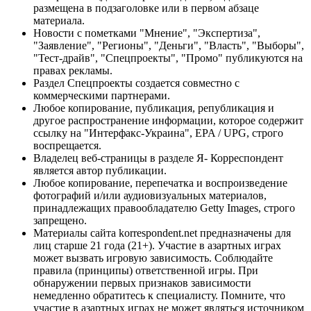
размещена в подзаголовке или в первом абзаце
материала.
Новости с пометками "Мнение", "Экспертиза",
"Заявление", "Регионы", "Деньги", "Власть", "Выборы",
"Тест-драйв", "Спецпроекты", "Промо" публикуются на
правах рекламы.
Раздел Спецпроекты создается совместно с
коммерческими партнерами.
Любое копирование, публикация, републикация и
другое распространение информации, которое содержит
ссылку на "Интерфакс-Украина", EPA / UPG, строго
воспрещается.
Владелец веб-страницы в разделе Я- Корреспондент
является автор публикации.
Любое копирование, перепечатка и воспроизведение
фотографий и/или аудиовизуальных материалов,
принадлежащих правообладателю Getty Images, строго
запрещено.
Материалы сайта korrespondent.net предназначены для
лиц старше 21 года (21+). Участие в азартных играх
может вызвать игровую зависимость. Соблюдайте
правила (принципы) ответственной игры. При
обнаружении первых признаков зависимости
немедленно обратитесь к специалисту. Помните, что
участие в азартных играх не может являться источником