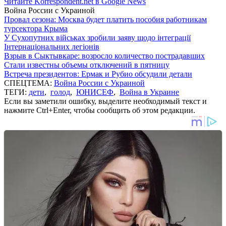
Читайте Korrespondent.net в Google News
Война России с Украиной
Провал сезона: Москва будет платить пособия работникам
турсектора Крыма
У Сухопутних військах зробили заяву щодо інтеграції
Інтернаціональних легіонів
Взрыв в Сыктывкаре: возросло количество пострадавших
Стали известны объемы отключений в пятницу
Встреча президентов: Ермак и Рубио обсудили детали
СПЕЦТЕМА:
Война России с Украиной
ТЕГИ:
дети
,
голод
,
ЮНИСЕФ
,
Война в Украине
Если вы заметили ошибку, выделите необходимый текст и
нажмите Ctrl+Enter, чтобы сообщить об этом редакции.