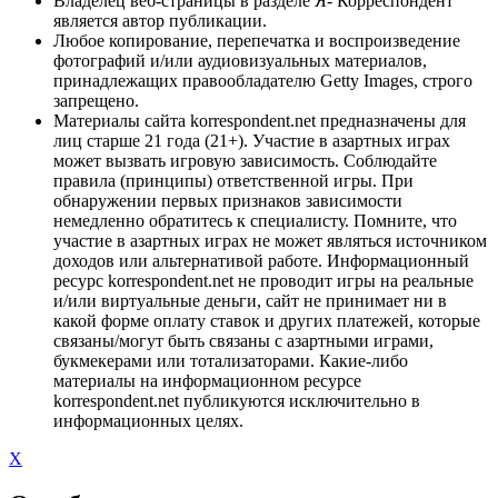
Владелец веб-страницы в разделе Я- Корреспондент
является автор публикации.
Любое копирование, перепечатка и воспроизведение
фотографий и/или аудиовизуальных материалов,
принадлежащих правообладателю Getty Images, строго
запрещено.
Материалы сайта korrespondent.net предназначены для
лиц старше 21 года (21+). Участие в азартных играх
может вызвать игровую зависимость. Соблюдайте
правила (принципы) ответственной игры. При
обнаружении первых признаков зависимости
немедленно обратитесь к специалисту. Помните, что
участие в азартных играх не может являться источником
доходов или альтернативой работе. Информационный
ресурс korrespondent.net не проводит игры на реальные
и/или виртуальные деньги, сайт не принимает ни в
какой форме оплату ставок и других платежей, которые
связаны/могут быть связаны с азартными играми,
букмекерами или тотализаторами. Какие-либо
материалы на информационном ресурсе
korrespondent.net публикуются исключительно в
информационных целях.
X