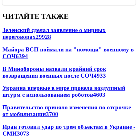
ЧИТАЙТЕ ТАКЖЕ
Зеленский сделал заявление о мирных
переговорах
29928
Майора ВСП поймали на "помощи" военному в
СОЧ
6394
В Минобороны назвали крайний срок
возвращения военных после СОЧ
4933
Украина впервые в мире провела воздушный
штурм с использованием роботов
4603
Правительство приняло изменения по отсрочке
от мобилизации
3700
Иран готовил удар по трем объектам в Украине -
СМИ
3073