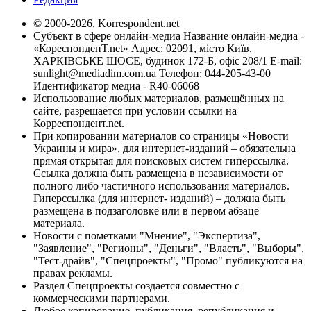
© 2000-2026, Korrespondent.net
Субъект в сфере онлайн-медиа Название онлайн-медиа -
«КореспонденТ.net» Адрес: 02091, місто Київ,
ХАРКІВСЬКЕ ШОСЕ, будинок 172-Б, офіс 208/1 E-mail:
sunlight@mediadim.com.ua
Телефон: 044-205-43-00
Идентификатор медиа - R40-06068
Использование любых материалов, размещённых на
сайте, разрешается при условии ссылки на
Корреспондент.net.
При копировании материалов со страницы «Новости
Украины и мира», для интернет-изданий – обязательна
прямая открытая для поисковых систем гиперссылка.
Ссылка должна быть размещена в независимости от
полного либо частичного использования материалов.
Гиперссылка (для интернет- изданий) – должна быть
размещена в подзаголовке или в первом абзаце
материала.
Новости с пометками "Мнение", "Экспертиза",
"Заявление", "Регионы", "Деньги", "Власть", "Выборы",
"Тест-драйв", "Спецпроекты", "Промо" публикуются на
правах рекламы.
Раздел Спецпроекты создается совместно с
коммерческими партнерами.
Любое копирование, публикация, републикация и