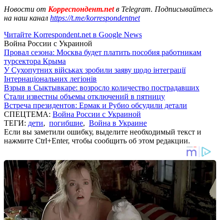
Новости от
Корреспондент.net
в Telegram. Подписывайтесь
на наш канал
https://t.me/korrespondentnet
Читайте Korrespondent.net в Google News
Война России с Украиной
Провал сезона: Москва будет платить пособия работникам
турсектора Крыма
У Сухопутних військах зробили заяву щодо інтеграції
Інтернаціональних легіонів
Взрыв в Сыктывкаре: возросло количество пострадавших
Стали известны объемы отключений в пятницу
Встреча президентов: Ермак и Рубио обсудили детали
СПЕЦТЕМА:
Война России с Украиной
ТЕГИ:
дети
,
погибшие
,
Война в Украине
Если вы заметили ошибку, выделите необходимый текст и
нажмите Ctrl+Enter, чтобы сообщить об этом редакции.